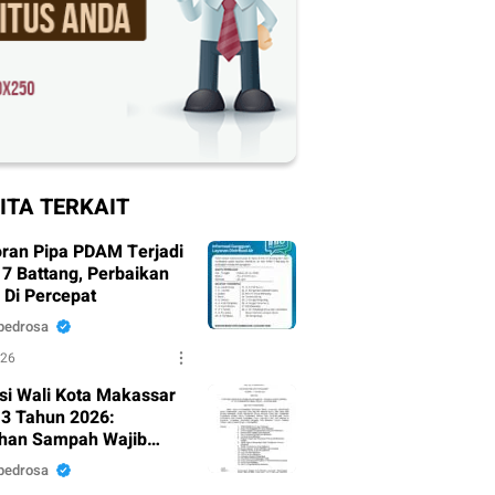
ITA TERKAIT
ran Pipa PDAM Terjadi
17 Battang, Perbaikan
 Di Percepat
pedrosa
026
ksi Wali Kota Makassar
3 Tahun 2026:
han Sampah Wajib
i dari Sumber
pedrosa