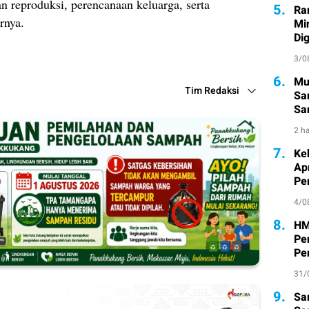
n reproduksi, perencanaan keluarga, serta
5.
Ra
rnya.
Mi
Di
3/0
6.
Mu
Tim Redaksi
Sa
San
Pe
2 ha
7.
Ke
Ap
Pe
4/0
8.
HM
Pe
Pe
31/
9.
Sa