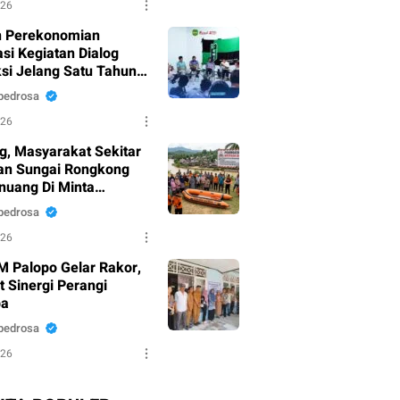
026
n Perekonomian
si Kegiatan Dialog
ksi Jelang Satu Tahun
mpinan Wali Kota
pedrosa
”
026
g, Masyarakat Sekitar
an Sungai Rongkong
nuang Di Minta
da
pedrosa
026
BM Palopo Gelar Rakor,
t Sinergi Perangi
ba
pedrosa
026