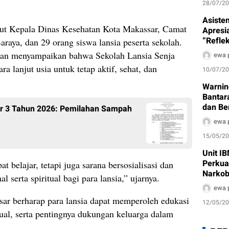
28/07/2
Asiste
but Kepala Dinas Kesehatan Kota Makassar, Camat
Apresia
“Refle
aya, dan 29 orang siswa lansia peserta sekolah.
Kepemi
an menyampaikan bahwa Sekolah Lansia Senja
ewa 
Palopo
 lanjut usia untuk tetap aktif, sehat, dan
10/07/2
Warnin
Bantar
dan Be
or 3 Tahun 2026: Pemilahan Sampah
Waspa
ewa 
15/05/2
Unit I
Perkua
t belajar, tetapi juga sarana bersosialisasi dan
Narko
 serta spiritual bagi para lansia,” ujarnya.
ewa 
r berharap para lansia dapat memperoleh edukasi
12/05/2
itual, serta pentingnya dukungan keluarga dalam