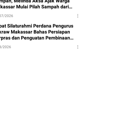
mpah, Melinda Aksa Ajak Warga
kassar Mulai Pilah Sampah dari
mbernya
07/2026
pat Silaturahmi Perdana Pengurus
kraw Makassar Bahas Persiapan
rpras dan Penguatan Pembinaan
et
8/2026