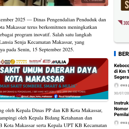
ptember 2025 — Dinas Pengendalian Penduduk dan
ta Makassar terus berkomitmen meningkatkan
rbagai program inovatif. Salah satu langkah
 Lansia Senja Kecamatan Makassar, yang
ya pada Senin, 15 September 2025.
BER
Keboco
di Km 
Segera
ewa 
30/07/2
Instru
Nomor 
ung oleh Kepala Dinas PP dan KB Kota Makassar,
Pemila
dampingi oleh Kepala Bidang Ketahanan dan
Dimula
ewa 
B Kota Makassar serta Kepala UPT KB Kecamatan