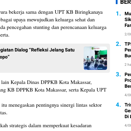
BER
fyura bekerja sama dengan UPT KB Biringkanaya
1.
Mu
ebagai upaya mewujudkan keluarga sehat dan
Si
Fa
pada pencegahan stunting dan perencanaan keluarga
erta.
2/0
2.
TP
Pe
iatan Dialog “Refleksi Jelang Satu
Bu
lopo”
2 ha
3.
Pe
Pr
ra lain Kepala Dinas DPPKB Kota Makassar,
Ber
dang KB DPPKB Kota Makassar, serta Kepala UPT
4/0
4.
tu menegaskan pentingnya sinergi lintas sektor
Tr
Ge
tas.
Di
angkah strategis dalam memperkuat kesadaran
4/0