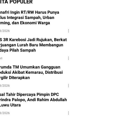
ITA POPULER
nafri Ingin RT/RW Harus Punya
klus Integrasi Sampah, Urban
rming, dan Ekonomi Warga
8/2026
S 3R Karebosi Jadi Rujukan, Berkat
rjuangan Lurah Baru Membangun
daya Pilah Sampah
ri
rumda TM Umumkan Gangguan
oduksi Akibat Kemarau, Distribusi
gilir Diterapkan
8/2026
isal Tahir Dipercaya Pimpin DPC
rindra Palopo, Andi Rahim Abdullah
 Luwu Utara
8/2026