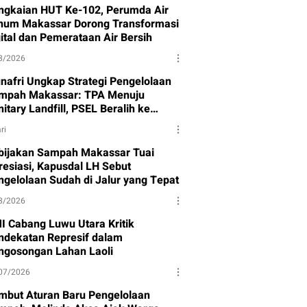
ngkaian HUT Ke-102, Perumda Air
num Makassar Dorong Transformasi
gital dan Pemerataan Air Bersih
8/2026
nafri Ungkap Strategi Pengelolaan
mpah Makassar: TPA Menuju
itary Landfill, PSEL Beralih ke
rpres 109
ri
bijakan Sampah Makassar Tuai
resiasi, Kapusdal LH Sebut
ngelolaan Sudah di Jalur yang Tepat
8/2026
I Cabang Luwu Utara Kritik
ndekatan Represif dalam
ngosongan Lahan Laoli
07/2026
mbut Aturan Baru Pengelolaan