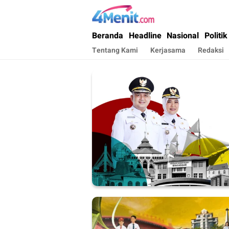
4menit.com
Mengungkap Kisah, Setiap Hari
Beranda
Headline
Nasional
Politik
Tentang Kami
Kerjasama
Redaksi