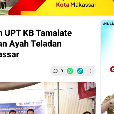
n UPT KB Tamalate
an Ayah Teladan
assar
0