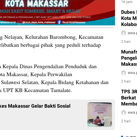
16 jam
Dubes 
Kota M
Kolabo
hingga
ewa 
ng Nelayan, Kelurahan Barombong, Kecamatan
2 hari
libatkan berbagai pihak yang peduli terhadap
Munafr
Pengel
Makass
leh Kepala Dinas Pengendalian Penduduk dan
Sanitar
ewa 
ta Makassar, Kepala Perwakilan
ke Per
lawesi Selatan, Kepala Bidang Ketahanan dan
2 hari
ala UPT KB Kecamatan Tamalate.
TPS 3R
Berkat
Memban
kes Makassar Gelar Bakti Sosial
Sampa
ewa 
2 hari