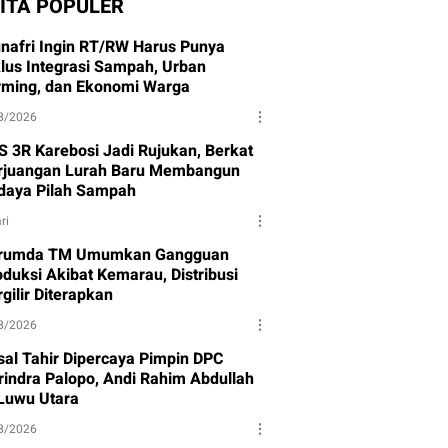
ITA POPULER
nafri Ingin RT/RW Harus Punya
klus Integrasi Sampah, Urban
rming, dan Ekonomi Warga
8/2026
S 3R Karebosi Jadi Rujukan, Berkat
rjuangan Lurah Baru Membangun
daya Pilah Sampah
ri
rumda TM Umumkan Gangguan
oduksi Akibat Kemarau, Distribusi
gilir Diterapkan
8/2026
isal Tahir Dipercaya Pimpin DPC
rindra Palopo, Andi Rahim Abdullah
 Luwu Utara
8/2026