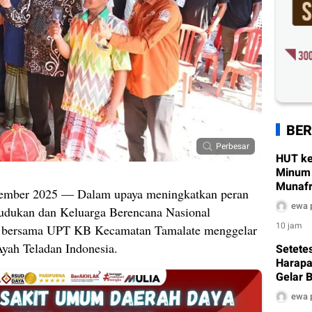
BER
Perbesar
HUT ke
Minum 
Munafr
tember 2025 — Dalam upaya meningkatkan peran
Pembe
ewa 
udukan dan Keluarga Berencana Nasional
10 jam
n bersama UPT KB Kecamatan Tamalate menggelar
Ayah Teladan Indonesia.
Setetes
Harapa
Gelar B
Sambut
ewa 