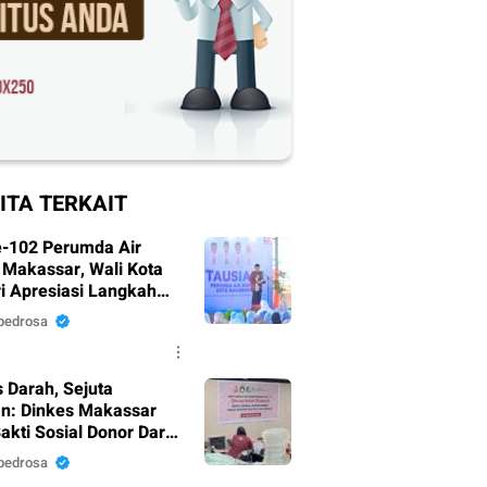
ITA TERKAIT
-102 Perumda Air
Makassar, Wali Kota
i Apresiasi Langkah
nahan Pelayanan
pedrosa
 Darah, Sejuta
n: Dinkes Makassar
akti Sosial Donor Darah
 HUT RI Ke-81
pedrosa