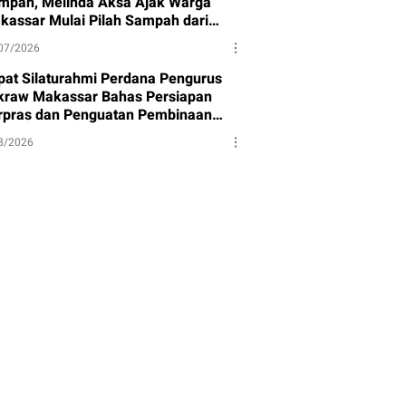
mpah, Melinda Aksa Ajak Warga
kassar Mulai Pilah Sampah dari
mbernya
07/2026
pat Silaturahmi Perdana Pengurus
kraw Makassar Bahas Persiapan
rpras dan Penguatan Pembinaan
et
8/2026