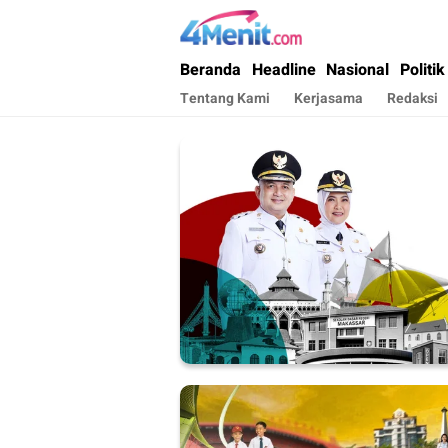
4menit.com
Mengungkap Kisah, Setiap Hari
Beranda
Headline
Nasional
Politik
Tentang Kami
Kerjasama
Redaksi