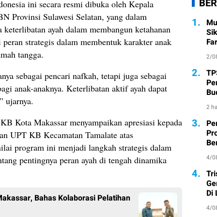
BER
onesia ini secara resmi dibuka oleh Kepala
Provinsi Sulawesi Selatan, yang dalam
1.
Mu
 keterlibatan ayah dalam membangun ketahanan
Si
i peran strategis dalam membentuk karakter anak
Fa
umah tangga.
2/0
2.
TP
nya sebagai pencari nafkah, tetapi juga sebagai
Pe
agi anak-anaknya. Keterlibatan aktif ayah dapat
Bu
 ujarnya.
2 ha
n KB Kota Makassar menyampaikan apresiasi kepada
3.
Pe
Pr
dan UPT KB Kecamatan Tamalate atas
Ber
nilai program ini menjadi langkah strategis dalam
4/0
tang pentingnya peran ayah di tengah dinamika
4.
Tr
Ge
Di
akassar, Bahas Kolaborasi Pelatihan
4/0