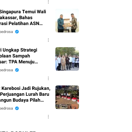
Singapura Temui Wali
akassar, Bahas
rasi Pelatihan ASN
 Masyarakat
pedrosa
i Ungkap Strategi
olaan Sampah
ar: TPA Menuju
y Landfill, PSEL Beralih
pedrosa
pres 109
 Karebosi Jadi Rujukan,
 Perjuangan Lurah Baru
gun Budaya Pilah
h
pedrosa