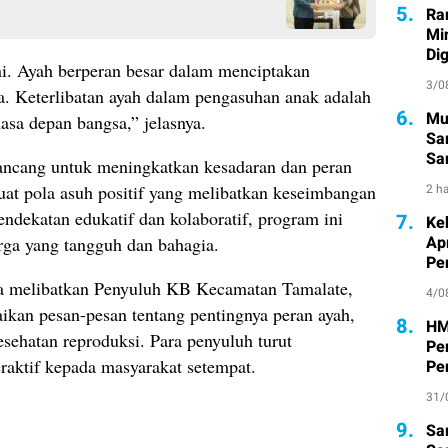
5.
Ra
Mi
Di
i. Ayah berperan besar dalam menciptakan
3/0
a. Keterlibatan ayah dalam pengasuhan anak adalah
6.
Mu
masa depan bangsa,” jelasnya.
Sa
San
ancang untuk meningkatkan kesadaran dan peran
Pe
uat pola asuh positif yang melibatkan keseimbangan
2 ha
endekatan edukatif dan kolaboratif, program ini
7.
Ke
Ap
rga yang tangguh dan bahagia.
Pe
ga melibatkan Penyuluh KB Kecamatan Tamalate,
4/0
ikan pesan-pesan tentang pentingnya peran ayah,
8.
HM
esehatan reproduksi. Para penyuluh turut
Pe
raktif kepada masyarakat setempat.
Pe
31/
9.
Sa