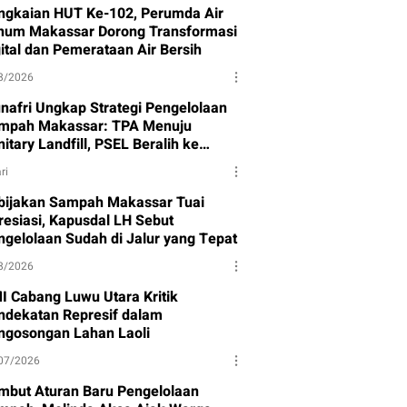
ngkaian HUT Ke-102, Perumda Air
num Makassar Dorong Transformasi
gital dan Pemerataan Air Bersih
8/2026
nafri Ungkap Strategi Pengelolaan
mpah Makassar: TPA Menuju
itary Landfill, PSEL Beralih ke
rpres 109
ri
bijakan Sampah Makassar Tuai
resiasi, Kapusdal LH Sebut
ngelolaan Sudah di Jalur yang Tepat
8/2026
I Cabang Luwu Utara Kritik
ndekatan Represif dalam
ngosongan Lahan Laoli
07/2026
mbut Aturan Baru Pengelolaan