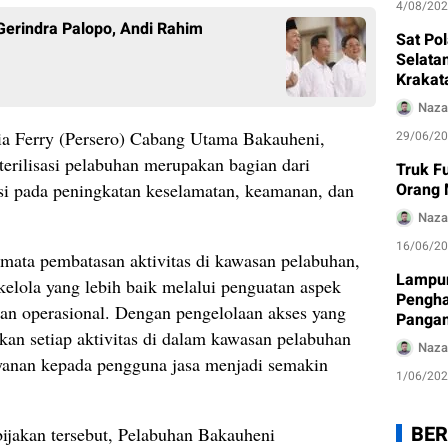
4/08/20
Gerindra Palopo, Andi Rahim
Sat Po
Selata
Krakat
Tidak 
Naza
a Ferry (Persero) Cabang Utama Bakauheni,
29/06/2
erilisasi pelabuhan merupakan bagian dari
Truk F
Orang 
asi pada peningkatan keselamatan, keamanan, dan
Naza
16/06/2
-mata pembatasan aktivitas di kawasan pelabuhan,
Lampun
elola yang lebih baik melalui penguatan aspek
Pengha
ban operasional. Dengan pengelolaan akses yang
Pangan
ikan setiap aktivitas di dalam kawasan pelabuhan
Lindun
Naza
Diakui
layanan kepada pengguna jasa menjadi semakin
1/06/20
BER
jakan tersebut, Pelabuhan Bakauheni