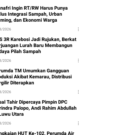
nafri Ingin RT/RW Harus Punya
klus Integrasi Sampah, Urban
rming, dan Ekonomi Warga
8/2026
S 3R Karebosi Jadi Rujukan, Berkat
rjuangan Lurah Baru Membangun
daya Pilah Sampah
8/2026
rumda TM Umumkan Gangguan
oduksi Akibat Kemarau, Distribusi
gilir Diterapkan
8/2026
isal Tahir Dipercaya Pimpin DPC
rindra Palopo, Andi Rahim Abdullah
 Luwu Utara
8/2026
ngkaian HUT Ke-102, Perumda Air