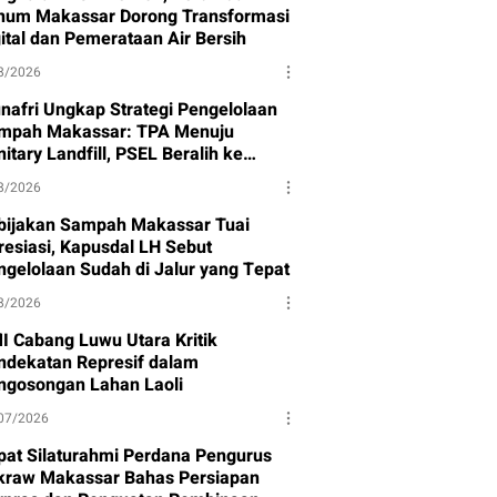
num Makassar Dorong Transformasi
gital dan Pemerataan Air Bersih
8/2026
nafri Ungkap Strategi Pengelolaan
mpah Makassar: TPA Menuju
itary Landfill, PSEL Beralih ke
rpres 109
8/2026
bijakan Sampah Makassar Tuai
resiasi, Kapusdal LH Sebut
ngelolaan Sudah di Jalur yang Tepat
8/2026
I Cabang Luwu Utara Kritik
ndekatan Represif dalam
ngosongan Lahan Laoli
07/2026
pat Silaturahmi Perdana Pengurus
kraw Makassar Bahas Persiapan