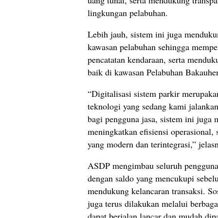
uang tunai, serta mendukung transpar
lingkungan pelabuhan.
Lebih jauh, sistem ini juga menduku
kawasan pelabuhan sehingga memperk
pencatatan kendaraan, serta menduku
baik di kawasan Pelabuhan Bakauhen
“Digitalisasi sistem parkir merupaka
teknologi yang sedang kami jalank
bagi pengguna jasa, sistem ini juga
meningkatkan efisiensi operasional
yang modern dan terintegrasi,” jelas
ASDP mengimbau seluruh pengguna j
dengan saldo yang mencukupi sebel
mendukung kelancaran transaksi. So
juga terus dilakukan melalui berbaga
dapat berjalan lancar dan mudah dip