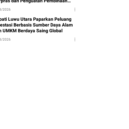
rpras dan Penguatan Pembinaan
et
8/2026
pati Luwu Utara Paparkan Peluang
vestasi Berbasis Sumber Daya Alam
n UMKM Berdaya Saing Global
8/2026