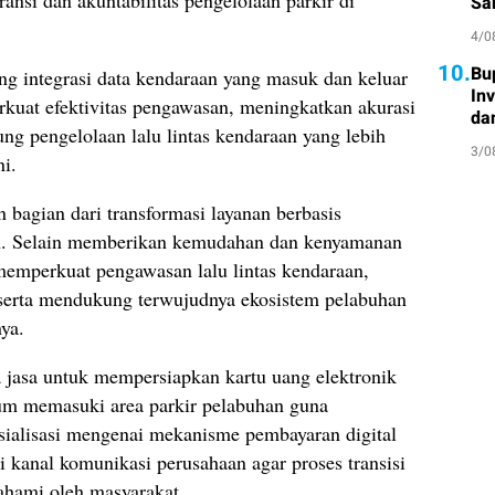
ansi dan akuntabilitas pengelolaan parkir di
Sa
Atl
4/0
10.
Bu
ng integrasi data kendaraan yang masuk dan keluar
In
uat efektivitas pengawasan, meningkatkan akurasi
da
ng pengelolaan lalu lintas kendaraan yang lebih
3/0
i.
n bagian dari transformasi layanan berbasis
an. Selain memberikan kemudahan dan kenyamanan
 memperkuat pengawasan lalu lintas kendaraan,
, serta mendukung terwujudnya ekosistem pelabuhan
nya.
asa untuk mempersiapkan kartu uang elektronik
um memasuki area parkir pelabuhan guna
sialisasi mengenai mekanisme pembayaran digital
i kanal komunikasi perusahaan agar proses transisi
ahami oleh masyarakat.