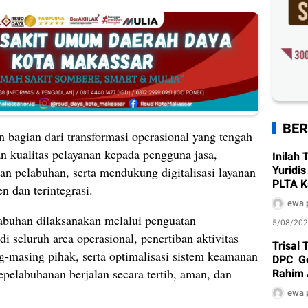
BER
n bagian dari transformasi operasional yang tengah
 kualitas pelayanan kepada pengguna jasa,
Inilah
Yuridi
 pelabuhan, serta mendukung digitalisasi layanan
PLTA K
en dan terintegrasi.
Timur 
ewa 
labuhan dilaksanakan melalui penguatan
5/08/20
 seluruh area operasional, penertiban aktivitas
Trisal 
-masing pihak, serta optimalisasi sistem keamanan
DPC Ge
Rahim 
epelabuhanan berjalan secara tertib, aman, dan
ewa 