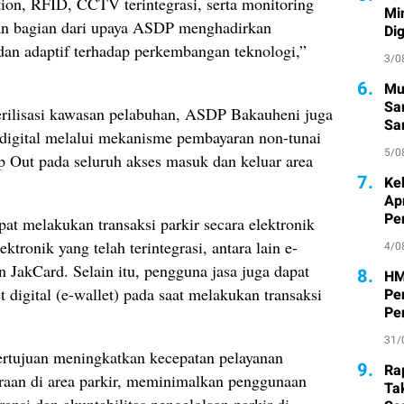
on, RFID, CCTV terintegrasi, serta monitoring
Mi
kan bagian dari upaya ASDP menghadirkan
Di
dan adaptif terhadap perkembangan teknologi,”
3/0
6.
Mu
Sa
terilisasi kawasan pelabuhan, ASDP Bakauheni juga
San
 digital melalui mekanisme pembayaran non-tunai
Pe
5/0
 Out pada seluruh akses masuk dan keluar area
7.
Ke
Ap
Pe
pat melakukan transaksi parkir secara elektronik
tronik yang telah terintegrasi, antara lain e-
4/0
JakCard. Selain itu, pengguna jasa juga dapat
8.
HM
gital (e-wallet) pada saat melakukan transaksi
Pe
Pe
31/
ertujuan meningkatkan kecepatan pelayanan
9.
Ra
araan di area parkir, meminimalkan penggunaan
Ta