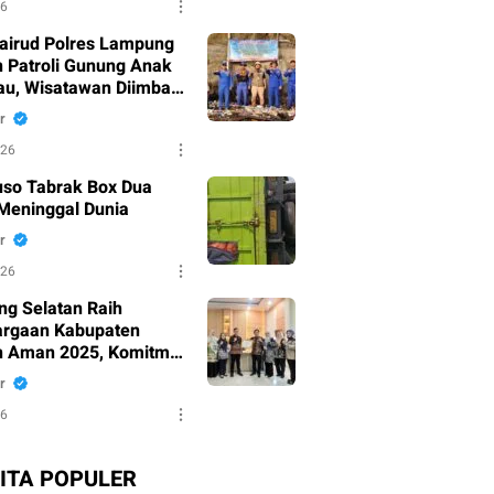
26
lairud Polres Lampung
n Patroli Gunung Anak
au, Wisatawan Diimbau
Mendekat
r
026
uso Tabrak Box Dua
Meninggal Dunia
r
026
g Selatan Raih
rgaan Kabupaten
 Aman 2025, Komitmen
gi Kesehatan Warga
r
 BPOM
26
ITA POPULER