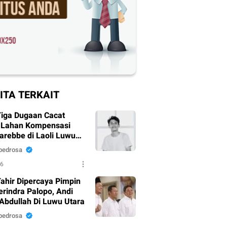
ITA TERKAIT
 Tiga Dugaan Cacat
s Lahan Kompensasi
arebbe di Laoli Luwu
Menurut Pegiat Hukum
pedrosa
26
Tahir Dipercaya Pimpin
rindra Palopo, Andi
Abdullah Di Luwu Utara
pedrosa