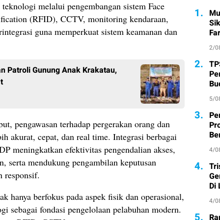
 teknologi melalui pengembangan sistem Face
1.
Mu
ification (RFID), CCTV, monitoring kendaraan,
Si
terintegrasi guna memperkuat sistem keamanan dan
Fa
2/0
2.
TP
an Patroli Gunung Anak Krakatau,
Pe
t
Bu
5/0
3.
Pe
ebut, pengawasan terhadap pergerakan orang dan
Pr
Ber
h akurat, cepat, dan real time. Integrasi berbagai
DP meningkatkan efektivitas pengendalian akses,
4/0
an, serta mendukung pengambilan keputusan
4.
Tr
h responsif.
Ge
Di
ak hanya berfokus pada aspek fisik dan operasional,
4/0
ogi sebagai fondasi pengelolaan pelabuhan modern.
5.
Ra