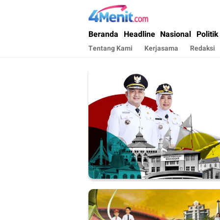
4menit.com
Mengungkap Kisah, Setiap Hari
Beranda
Headline
Nasional
Politik
Tentang Kami
Kerjasama
Redaksi