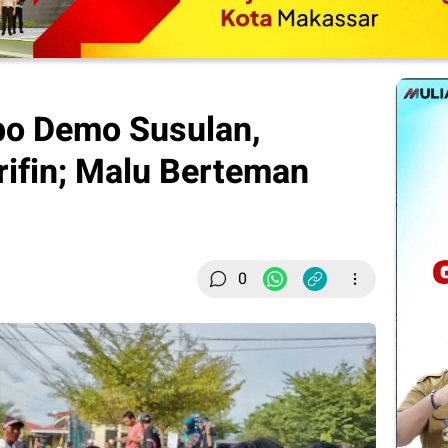
po Demo Susulan,
ifin; Malu Berteman
0