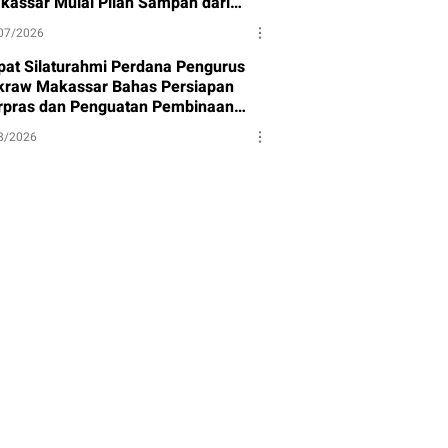
kassar Mulai Pilah Sampah dari
mbernya
07/2026
pat Silaturahmi Perdana Pengurus
kraw Makassar Bahas Persiapan
rpras dan Penguatan Pembinaan
et
8/2026