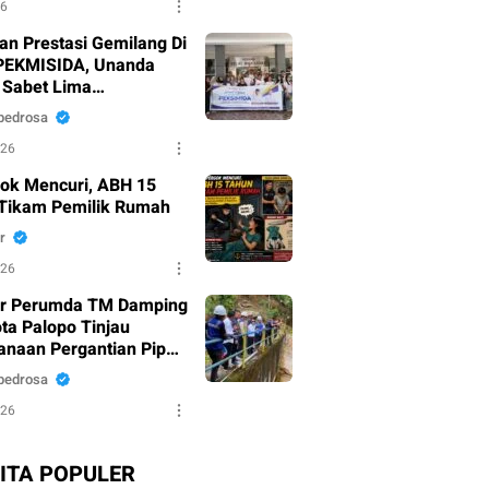
26
an Prestasi Gemilang Di
PEKMISIDA, Unanda
 Sabet Lima
argaan
pedrosa
026
ok Mencuri, ABH 15
Tikam Pemilik Rumah
r
026
ur Perumda TM Damping
ota Palopo Tinjau
anaan Pergantian Pipa
u di Battang
pedrosa
026
ITA POPULER