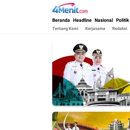
4menit.com
Mengungkap Kisah, Setiap Hari
Beranda
Headline
Nasional
Politik
Tentang Kami
Kerjasama
Redaksi