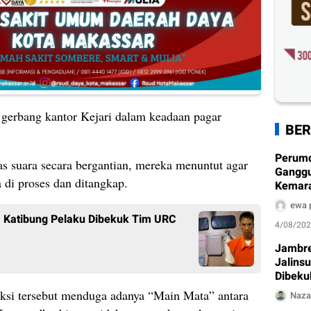
gerbang kantor Kejari dalam keadaan pagar
BER
Perum
as suara secara bergantian, mereka menuntut agar
Ganggu
 di proses dan ditangkap.
Kemarau
Ditera
ewa 
m Katibung Pelaku Dibekuk Tim URC
4/08/20
Jambre
Jalins
Dibeku
 aksi tersebut menduga adanya “Main Mata” antara
Naza