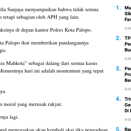
1.
Mu
dila Sanjaya menyampaikan bahwa tidak semua
Si
n tetapi sebagian oleh APH yang lain.
Fa
2/0
sinya di depan kantor Polres Kota Palopo.
2.
TP
ota Palopo ikut memberikan pandangannya
Pe
Bu
opo.
5/0
ra Mahkota” sebagai dalang dari semua kasus
3.
Pe
 Menurutnya hari ini adalah momentum yang tepat
Pr
Ber
4/0
ya.
4.
Tr
n moral yang merusak rakyat.
Ge
Di
nya lagi.
4/0
5.
Ra
rul menegaskan akan kembali aksi jika pengaduan