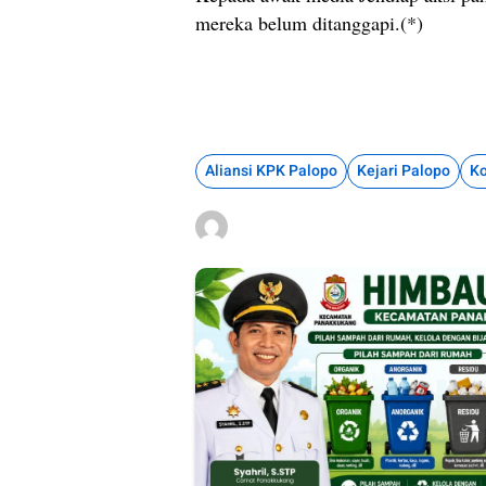
mereka belum ditanggapi.(*)
Aliansi KPK Palopo
Kejari Palopo
Ko