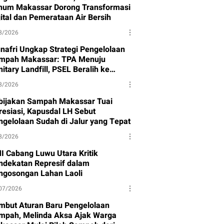
num Makassar Dorong Transformasi
gital dan Pemerataan Air Bersih
8/2026
nafri Ungkap Strategi Pengelolaan
mpah Makassar: TPA Menuju
itary Landfill, PSEL Beralih ke
rpres 109
8/2026
bijakan Sampah Makassar Tuai
resiasi, Kapusdal LH Sebut
ngelolaan Sudah di Jalur yang Tepat
8/2026
I Cabang Luwu Utara Kritik
ndekatan Represif dalam
ngosongan Lahan Laoli
07/2026
mbut Aturan Baru Pengelolaan
mpah, Melinda Aksa Ajak Warga