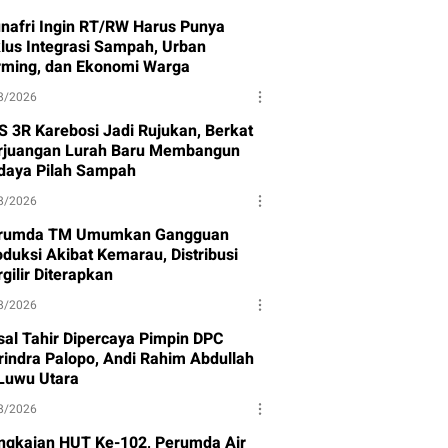
nafri Ingin RT/RW Harus Punya
klus Integrasi Sampah, Urban
rming, dan Ekonomi Warga
8/2026
S 3R Karebosi Jadi Rujukan, Berkat
rjuangan Lurah Baru Membangun
daya Pilah Sampah
8/2026
rumda TM Umumkan Gangguan
oduksi Akibat Kemarau, Distribusi
gilir Diterapkan
8/2026
isal Tahir Dipercaya Pimpin DPC
rindra Palopo, Andi Rahim Abdullah
 Luwu Utara
8/2026
ngkaian HUT Ke-102, Perumda Air