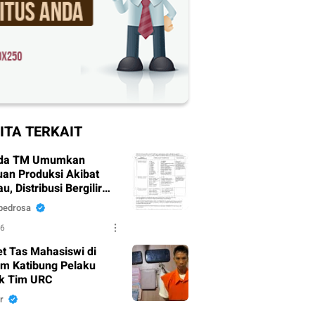
ITA TERKAIT
da TM Umumkan
an Produksi Akibat
, Distribusi Bergilir
pkan
pedrosa
26
t Tas Mahasiswi di
um Katibung Pelaku
k Tim URC
r