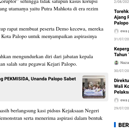
ruptor” sehingga tidak satupun kasus korupsi
2/08/20
lang utamanya yaitu Putra Mahkota di era rezim
Torehk
Ajang 
Palopo
utup rapat membuat peserta Demo kecewa, mereka
Pengh
ewa 
i Kota Palopo untuk menyampaikan aspirasinya
31/07/2
Keperg
Tahun 
hkan mengundurkan diri dari jabatan kepala
Naza
gan salah satu pegawai Kejari Palopo.
30/07/2
ang PEKMISIDA, Unanda Palopo Sabet
Direkt
Wali K
Pelaks
Air Bak
ewa 
29/07/2
asih berlangsung kasi pidsus Kejaksaan Negeri
demonstran serta menerima aspirasi dalam bentuk
BER