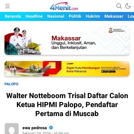
Mengungkap Kisah, Setiap Hari
4menit.com
Beranda
Headline
Nasional
Politik
Hukrim
Makassar
Lu
PALOPO
Walter Notteboom Trisal Daftar Calon
Ketua HIPMI Palopo, Pendaftar
Pertama di Muscab
ewa pedrosa
Februari 20, 2026 - 10:04 pm