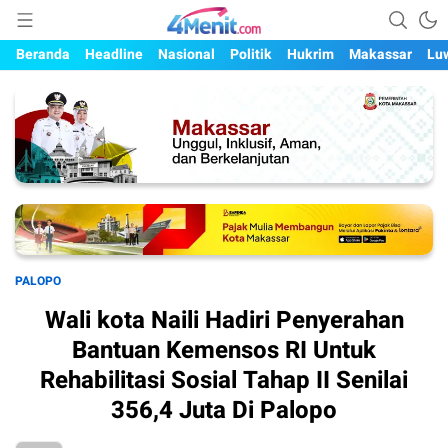
Mengungkap Kisah, Setiap Hari
4menit.com
Beranda
Headline
Nasional
Politik
Hukrim
Makassar
Lu
PALOPO
Wali kota Naili Hadiri Penyerahan
Bantuan Kemensos RI Untuk
Rehabilitasi Sosial Tahap II Senilai
356,4 Juta Di Palopo