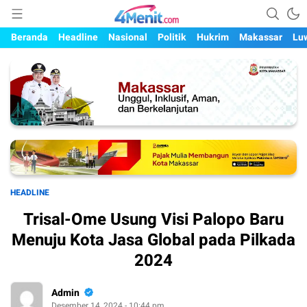
Mengungkap Kisah, Setiap Hari
4menit.com
Beranda
Headline
Nasional
Politik
Hukrim
Makassar
Lu
HEADLINE
Trisal-Ome Usung Visi Palopo Baru
Menuju Kota Jasa Global pada Pilkada
2024
Admin
Desember 14, 2024 - 10:44 pm