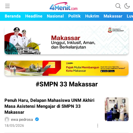
Mengungkap Kisah, Setiap Hari
4menit.com
Beranda
Headline
Nasional
Politik
Hukrim
Makassar
Lu
#SMPN 33 Makassar
Penuh Haru, Delapan Mahasiswa UNM Akhiri
Masa Asistensi Mengajar di SMPN 33
Makassar
ewa pedrosa
18/05/2026