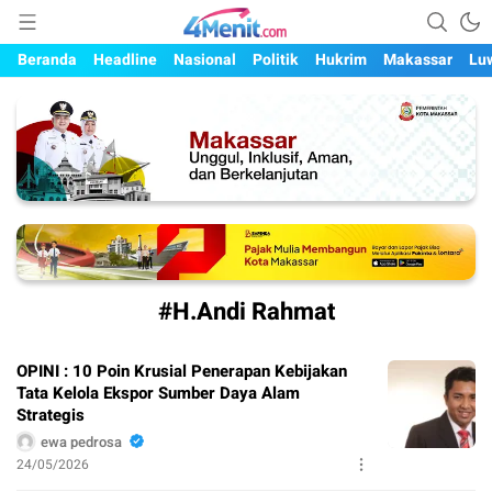
Mengungkap Kisah, Setiap Hari
4menit.com
Beranda
Headline
Nasional
Politik
Hukrim
Makassar
Lu
#H.Andi Rahmat
OPINI : 10 Poin Krusial Penerapan Kebijakan
Tata Kelola Ekspor Sumber Daya Alam
Strategis
ewa pedrosa
24/05/2026