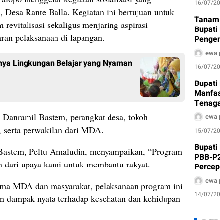
16/07/2
 Desa Rante Balla. Kegiatan ini bertujuan untuk
Tanam 
revitalisasi sekaligus menjaring aspirasi
Bupati
ran pelaksanaan di lapangan.
Penge
Bernil
ewa 
nya Lingkungan Belajar yang Nyaman
16/07/2
Bupati
Manfaa
Tenaga
Terima
lh. Danramil Bastem, perangkat desa, tokoh
ewa 
, serta perwakilan dari MDA.
15/07/2
Bupati
Bastem, Peltu Amaludin, menyampaikan, “Program
PBB-P2
 dari upaya kami untuk membantu rakyat.
Percep
Daerah
ewa 
sama MDA dan masyarakat, pelaksanaan program ini
14/07/2
an dampak nyata terhadap kesehatan dan kehidupan