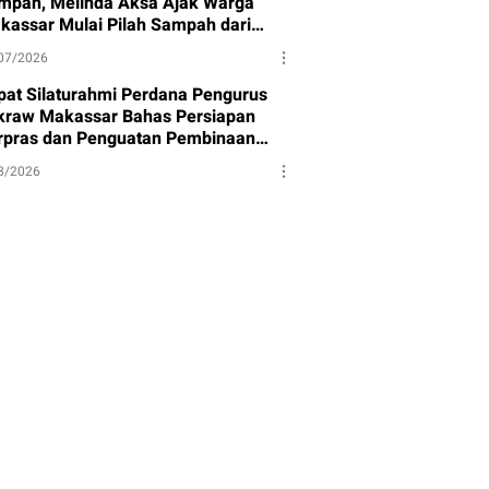
mpah, Melinda Aksa Ajak Warga
kassar Mulai Pilah Sampah dari
mbernya
07/2026
pat Silaturahmi Perdana Pengurus
kraw Makassar Bahas Persiapan
rpras dan Penguatan Pembinaan
et
8/2026