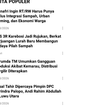
ITA POPULER
nafri Ingin RT/RW Harus Punya
klus Integrasi Sampah, Urban
rming, dan Ekonomi Warga
8/2026
S 3R Karebosi Jadi Rujukan, Berkat
rjuangan Lurah Baru Membangun
daya Pilah Sampah
ri
rumda TM Umumkan Gangguan
oduksi Akibat Kemarau, Distribusi
gilir Diterapkan
8/2026
isal Tahir Dipercaya Pimpin DPC
rindra Palopo, Andi Rahim Abdullah
 Luwu Utara
8/2026