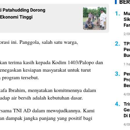
BER
i Patahudding Dorong
1.
Mu
Ekonomi Tinggi
Si
Fa
2/0
rasi ini. Panggola, salah satu warga,
2.
TP
Pe
Bu
an terima kasih kepada Kodim 1403/Palopo dan
1 ha
enegaskan kesiapan masyarakat untuk turut
3.
Pe
program tersebut.
Pr
Ber
fa Ibrahim, menyatakan komitmennya dalam
4/0
dap air bersih adalah kebutuhan dasar.
4.
Tr
Ge
 bersama TNI AD dalam mewujudkannya. Kami
Di
an dampak jangka panjang yang positif bagi
4/0