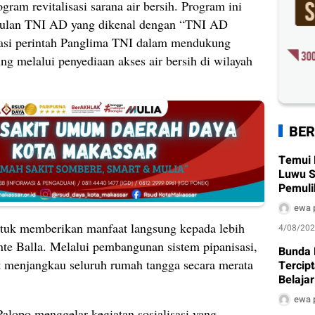
ram revitalisasi sarana air bersih. Program ini
nggulan TNI AD yang dikenal dengan “TNI AD
asi perintah Panglima TNI dalam mendukung
g melalui penyediaan akses air bersih di wilayah
BER
Temui 
Luwu S
Pemuli
Air Ber
ewa 
untuk memberikan manfaat langsung kepada lebih
4/08/20
nte Balla. Melalui pembangunan sistem pipanisasi,
Bunda 
pat menjangkau seluruh rumah tangga secara merata
Tercip
Belaja
Anak U
ewa 
alopo menggelar kegiatan sosialisasi yang