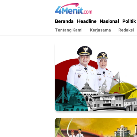
4menit.com
Mengungkap Kisah, Setiap Hari
Beranda
Headline
Nasional
Politik
Tentang Kami
Kerjasama
Redaksi