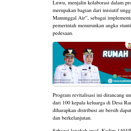
Luwu, menjalin kolaborasi dalam prog
merupakan bagian dari inisiatif u
Manunggal Air”, sebagai implement
pemerintah menurunkan angka stuntin
pedesaan.
Program revitalisasi ini dirancang 
dari 100 kepala keluarga di Desa Ra
diharapkan distribusi air bersih da
dan berkelanjutan.
Sebagai langkah awal, Kodim 1403/P