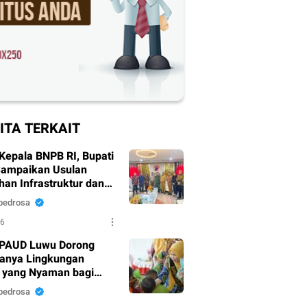
ITA TERKAIT
Kepala BNPB RI, Bupati
ampaikan Usulan
han Infrastruktur dan
sih
pedrosa
26
PAUD Luwu Dorong
tanya Lingkungan
r yang Nyaman bagi
sia Dini
pedrosa