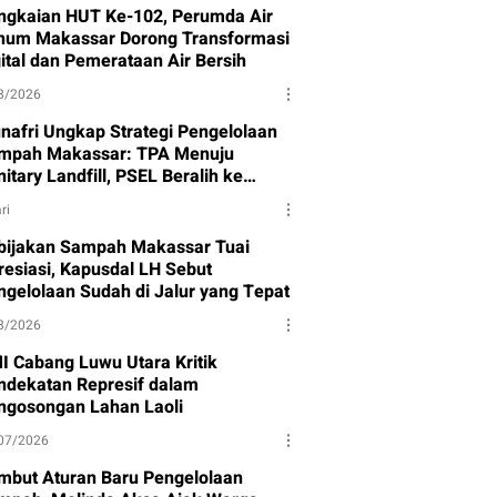
ngkaian HUT Ke-102, Perumda Air
num Makassar Dorong Transformasi
gital dan Pemerataan Air Bersih
8/2026
nafri Ungkap Strategi Pengelolaan
mpah Makassar: TPA Menuju
itary Landfill, PSEL Beralih ke
rpres 109
ri
bijakan Sampah Makassar Tuai
resiasi, Kapusdal LH Sebut
ngelolaan Sudah di Jalur yang Tepat
8/2026
I Cabang Luwu Utara Kritik
ndekatan Represif dalam
ngosongan Lahan Laoli
07/2026
mbut Aturan Baru Pengelolaan