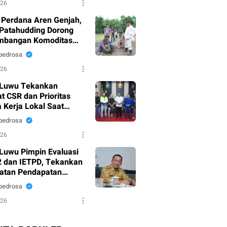
026
Perdana Aren Genjah,
 Patahudding Dorong
mbangan Komoditas
ai Ekonomi Tinggi
pedrosa
026
 Luwu Tekankan
t CSR dan Prioritas
 Kerja Lokal Saat
 Audiensi PT Petrosea
pedrosa
026
 Luwu Pimpin Evaluasi
 dan IETPD, Tekankan
atan Pendapatan
pedrosa
026