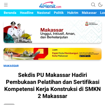
Mengungkap Kisah, Setiap Hari
4menit.com
Beranda
Headline
Nasional
Politik
Hukrim
Makassar
Lu
MAKASSAR
Sekdis PU Makassar Hadiri
Pembukaan Pelatihan dan Sertifikasi
Kompetensi Kerja Konstruksi di SMKN
2 Makassar