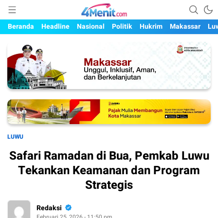
Mengungkap Kisah, Setiap Hari
4menit.com
Beranda
Headline
Nasional
Politik
Hukrim
Makassar
Lu
LUWU
Safari Ramadan di Bua, Pemkab Luwu
Tekankan Keamanan dan Program
Strategis
Redaksi
Februari 25, 2026 - 11:50 pm