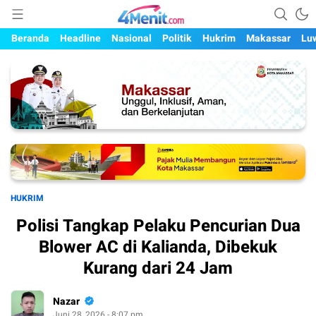
Mengungkap Kisah, Setiap Hari
4menit.com
Beranda
Headline
Nasional
Politik
Hukrim
Makassar
Lu
HUKRIM
Polisi Tangkap Pelaku Pencurian Dua
Blower AC di Kalianda, Dibekuk
Kurang dari 24 Jam
Nazar
Juni 28, 2026 - 8:07 pm