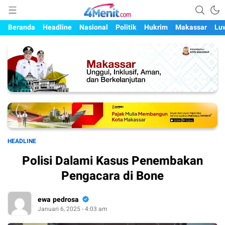
Mengungkap Kisah, Setiap Hari
4menit.com
Beranda
Headline
Nasional
Politik
Hukrim
Makassar
Lu
HEADLINE
Polisi Dalami Kasus Penembakan
Pengacara di Bone
ewa pedrosa
Januari 6, 2025 - 4:03 am