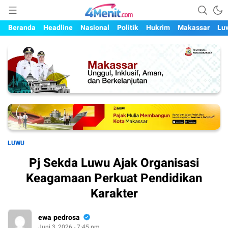
Mengungkap Kisah, Setiap Hari
4menit.com
Beranda
Headline
Nasional
Politik
Hukrim
Makassar
Lu
LUWU
Pj Sekda Luwu Ajak Organisasi
Keagamaan Perkuat Pendidikan
Karakter
ewa pedrosa
Juni 3, 2026 - 7:45 pm