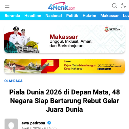
Mengungkap Kisah, Setiap Hari
4menit.com
Beranda
Headline
Nasional
Politik
Hukrim
Makassar
Lu
OLAHRAGA
Piala Dunia 2026 di Depan Mata, 48
Negara Siap Bertarung Rebut Gelar
Juara Dunia
ewa pedrosa
April 8, 2026 - 9:25 pm