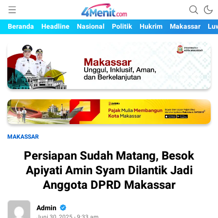
Mengungkap Kisah, Setiap Hari
4menit.com
Beranda
Headline
Nasional
Politik
Hukrim
Makassar
Lu
MAKASSAR
Persiapan Sudah Matang, Besok
Apiyati Amin Syam Dilantik Jadi
Anggota DPRD Makassar
Admin
Juni 30, 2025 - 9:33 am