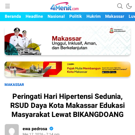
Mengungkap Kisah, Setiap Hari
4menit.com
Beranda
Headline
Nasional
Politik
Hukrim
Makassar
Lu
MAKASSAR
Peringati Hari Hipertensi Sedunia,
RSUD Daya Kota Makassar Edukasi
Masyarakat Lewat BIKANGDOANG
ewa pedrosa
Mei 17, 2026 - 7:14 pm