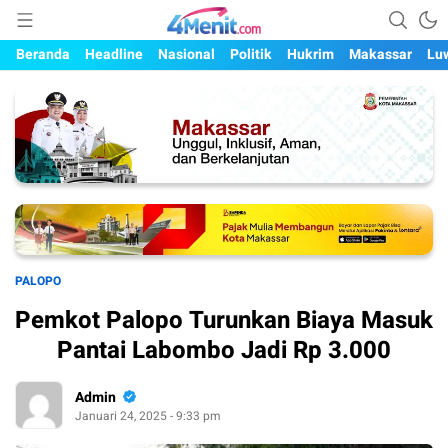
Mengungkap Kisah, Setiap Hari
4menit.com
Beranda
Headline
Nasional
Politik
Hukrim
Makassar
Lu
PALOPO
Pemkot Palopo Turunkan Biaya Masuk
Pantai Labombo Jadi Rp 3.000
Admin
Januari 24, 2025 - 9:33 pm