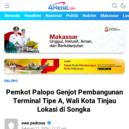
Mengungkap Kisah, Setiap Hari
4menit.com
Beranda
Headline
Nasional
Politik
Hukrim
Makassar
Lu
PALOPO
Pemkot Palopo Genjot Pembangunan
Terminal Tipe A, Wali Kota Tinjau
Lokasi di Songka
ewa pedrosa
Februari 12, 2026 - 11:37 pm