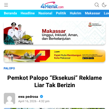
Mengungkap Kisah, Setiap Hari
4menit.com
Beranda
Headline
Nasional
Politik
Hukrim
Makassar
Lu
PALOPO
Pemkot Palopo “Eksekusi” Reklame
Liar Tak Berizin
ewa pedrosa
April 16, 2026 - 4:32 pm