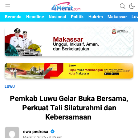
Mengungkap Kisah, Setiap Hari
4menit.com
Beranda
Headline
Nasional
Politik
Hukrim
Makassar
Lu
LUWU
Pemkab Luwu Gelar Buka Bersama,
Perkuat Tali Silaturahmi dan
Kebersamaan
ewa pedrosa
Maret 2, 2026 - 8:45 pm