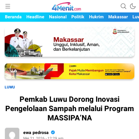
Mengungkap Kisah, Setiap Hari
4menit.com
Beranda
Headline
Nasional
Politik
Hukrim
Makassar
Lu
LUWU
Pemkab Luwu Dorong Inovasi
Pengelolaan Sampah melalui Program
MASSIPA’NA
ewa pedrosa
Mei 21, 2026 - 12:29 am