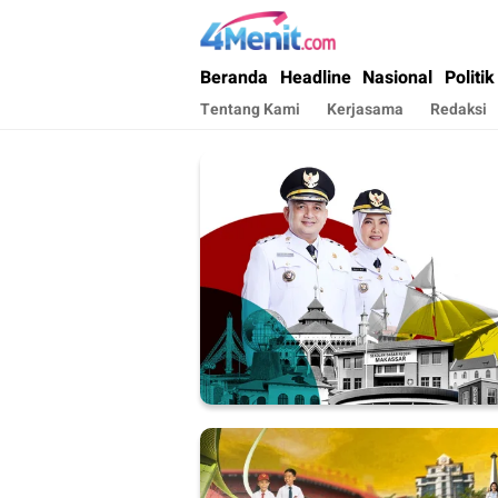
4menit.com
Mengungkap Kisah, Setiap Hari
Beranda
Headline
Nasional
Politik
Tentang Kami
Kerjasama
Redaksi