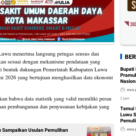
 Luwu menerima langsung petugas sensus dan
BER
kan sesuai dengan mekanisme pendataan yang
Bupati
adi bentuk dukungan Pemerintah Kabupaten Luwu
Pramu
mi 2026 yang bertujuan menghasilkan data ekonomi
Nasiona
2026
ewa 
n bahwa data statistik yang valid memiliki peran
2 jam
aan pembangunan dan penyusunan kebijakan yang
Temui 
Luwu S
Pemuli
Air Ber
ewa 
u Sampaikan Usulan Pemulihan