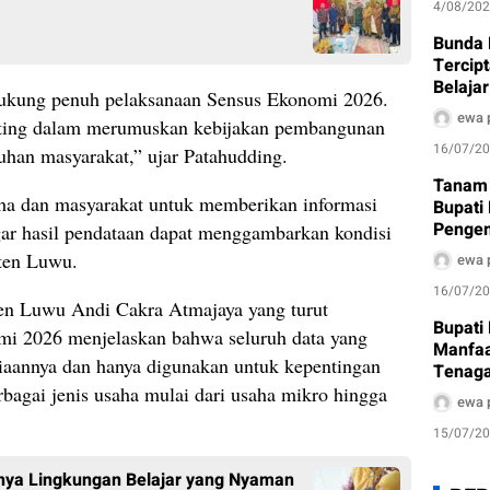
4/08/20
Bunda 
Tercip
Belaja
kung penuh pelaksanaan Sensus Ekonomi 2026.
Anak U
ewa 
enting dalam merumuskan kebijakan pembangunan
16/07/2
tuhan masyarakat,” ujar Patahudding.
Tanam 
aha dan masyarakat untuk memberikan informasi
Bupati
Penge
gar hasil pendataan dapat menggambarkan kondisi
Bernil
ten Luwu.
ewa 
16/07/2
en Luwu Andi Cakra Atmajaya yang turut
Bupati
i 2026 menjelaskan bahwa seluruh data yang
Manfaa
siaannya dan hanya digunakan untuk kepentingan
Tenaga
Terima
rbagai jenis usaha mulai dari usaha mikro hingga
ewa 
15/07/2
nya Lingkungan Belajar yang Nyaman