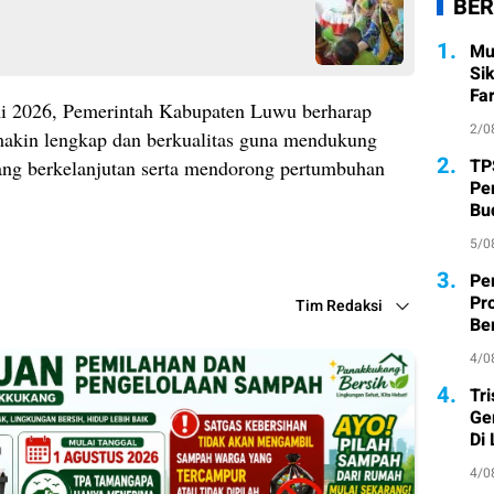
BER
1.
Mu
Si
Fa
i 2026, Pemerintah Kabupaten Luwu berharap
2/0
emakin lengkap dan berkualitas guna mendukung
2.
TP
ng berkelanjutan serta mendorong pertumbuhan
Pe
Bu
5/0
3.
Pe
Pr
Tim Redaksi
Ber
4/0
4.
Tr
Ge
Di
4/0