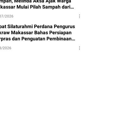
mpah, Melinda Aksa Ajak Warga
kassar Mulai Pilah Sampah dari
mbernya
07/2026
pat Silaturahmi Perdana Pengurus
kraw Makassar Bahas Persiapan
rpras dan Penguatan Pembinaan
et
8/2026