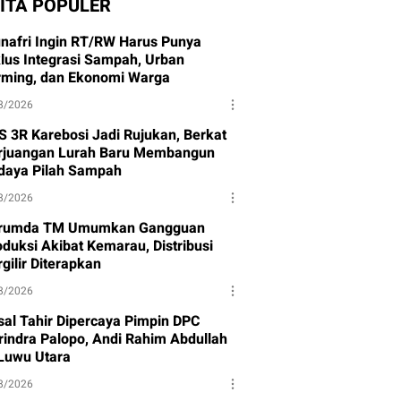
ITA POPULER
nafri Ingin RT/RW Harus Punya
klus Integrasi Sampah, Urban
rming, dan Ekonomi Warga
8/2026
S 3R Karebosi Jadi Rujukan, Berkat
rjuangan Lurah Baru Membangun
daya Pilah Sampah
8/2026
rumda TM Umumkan Gangguan
oduksi Akibat Kemarau, Distribusi
gilir Diterapkan
8/2026
isal Tahir Dipercaya Pimpin DPC
rindra Palopo, Andi Rahim Abdullah
 Luwu Utara
8/2026