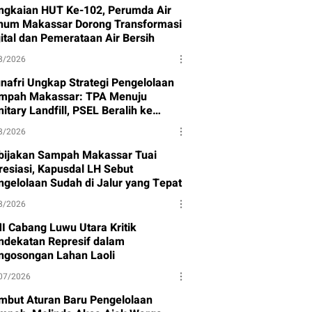
ngkaian HUT Ke-102, Perumda Air
num Makassar Dorong Transformasi
gital dan Pemerataan Air Bersih
8/2026
nafri Ungkap Strategi Pengelolaan
mpah Makassar: TPA Menuju
itary Landfill, PSEL Beralih ke
rpres 109
8/2026
bijakan Sampah Makassar Tuai
resiasi, Kapusdal LH Sebut
ngelolaan Sudah di Jalur yang Tepat
8/2026
I Cabang Luwu Utara Kritik
ndekatan Represif dalam
ngosongan Lahan Laoli
07/2026
mbut Aturan Baru Pengelolaan