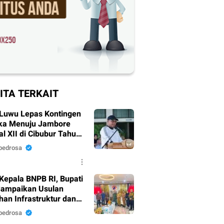
ITA TERKAIT
 Luwu Lepas Kontingen
ka Menuju Jambore
l XII di Cibubur Tahun
pedrosa
Kepala BNPB RI, Bupati
ampaikan Usulan
han Infrastruktur dan
sih
pedrosa