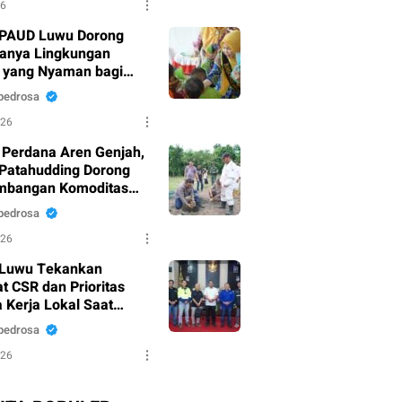
26
PAUD Luwu Dorong
tanya Lingkungan
r yang Nyaman bagi
sia Dini
pedrosa
026
Perdana Aren Genjah,
 Patahudding Dorong
mbangan Komoditas
ai Ekonomi Tinggi
pedrosa
026
 Luwu Tekankan
t CSR dan Prioritas
 Kerja Lokal Saat
 Audiensi PT Petrosea
pedrosa
026