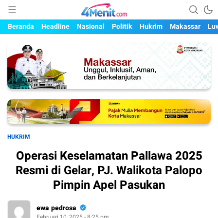
Mengungkap Kisah, Setiap Hari
4menit.com
Beranda
Headline
Nasional
Politik
Hukrim
Makassar
Lu
HUKRIM
Operasi Keselamatan Pallawa 2025
Resmi di Gelar, PJ. Walikota Palopo
Pimpin Apel Pasukan
ewa pedrosa
Februari 10, 2025 - 8:25 pm