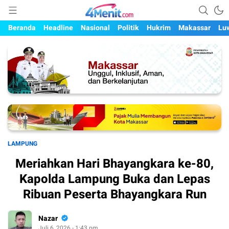
Mengungkap Kisah, Setiap Hari
4menit.com
Beranda
Headline
Nasional
Politik
Hukrim
Makassar
Lu
LAMPUNG
Meriahkan Hari Bhayangkara ke-80,
Kapolda Lampung Buka dan Lepas
Ribuan Peserta Bhayangkara Run
Nazar
Juli 6, 2026 - 1:43 pm