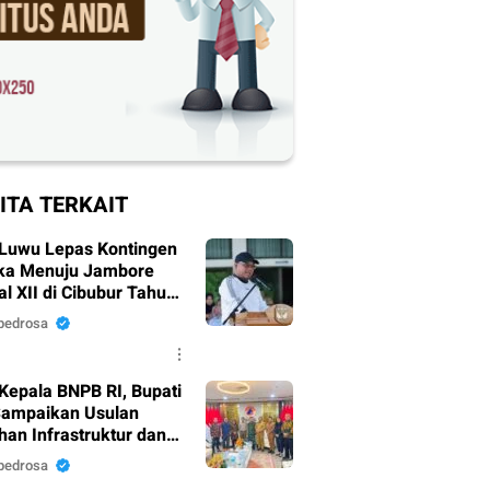
ITA TERKAIT
 Luwu Lepas Kontingen
ka Menuju Jambore
l XII di Cibubur Tahun
pedrosa
Kepala BNPB RI, Bupati
ampaikan Usulan
han Infrastruktur dan
sih
pedrosa