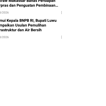
kraw Makassar Bahas Persiapan
rpras dan Penguatan Pembinaan
et
8/2026
mui Kepala BNPB RI, Bupati Luwu
mpaikan Usulan Pemulihan
rastruktur dan Air Bersih
8/2026