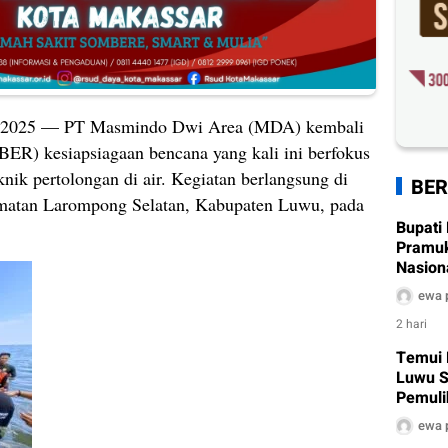
 2025 — PT Masmindo Dwi Area (MDA) kembali
ER) kesiapsiagaan bencana yang kali ini berfokus
nik pertolongan di air. Kegiatan berlangsung di
BER
matan Larompong Selatan, Kabupaten Luwu, pada
Bupati
Pramu
Nasiona
2026
ewa 
2 hari
Temui 
Luwu S
Pemuli
Air Ber
ewa 