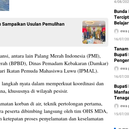
4/08/20
Bunda 
Tercip
Belaja
u Sampaikan Usulan Pemulihan
Anak U
ewa 
16/07/2
Tanam 
Bupati
stansi, antara lain Palang Merah Indonesia (PMI),
Penge
erah (BPBD), Dinas Pemadam Kebakaran (Damkar)
Bernil
ewa 
dari Ikatan Pemuda Mahasiswa Luwu (IPMAL).
16/07/2
adi langkah nyata dalam memperkuat koordinasi dan
Bupati
na, khususnya di wilayah pesisir.
Manfaa
Tenaga
matan korban di air, teknik pertolongan pertama,
Terima
ewa 
Para peserta dibimbing langsung oleh tim OHS MDA,
15/07/2
 ketepatan proses penyelamatan dan keselamatan