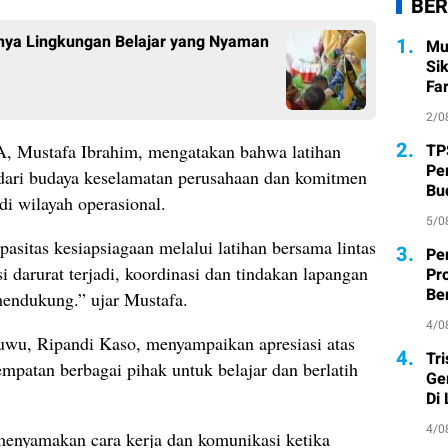
BER
nya Lingkungan Belajar yang Nyaman
1.
Mu
Si
Fa
2/0
2.
 Mustafa Ibrahim, mengatakan bahwa latihan
TP
Pe
 dari budaya keselamatan perusahaan dan komitmen
Bu
i wilayah operasional.
5/0
asitas kesiapsiagaan melalui latihan bersama lintas
3.
Pe
si darurat terjadi, koordinasi dan tindakan lapangan
Pr
Ber
 mendukung.” ujar Mustafa.
4/0
, Ripandi Kaso, menyampaikan apresiasi atas
4.
Tr
mpatan berbagai pihak untuk belajar dan berlatih
Ge
Di
4/0
 menyamakan cara kerja dan komunikasi ketika