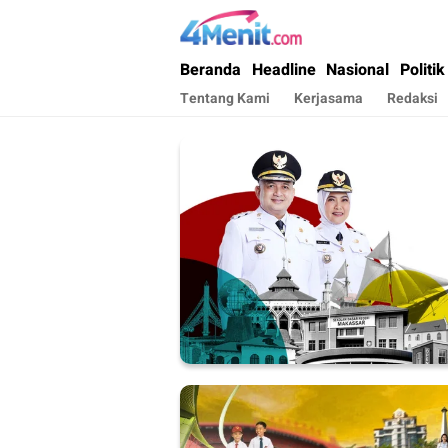
4menit.com
Mengungkap Kisah, Setiap Hari
Beranda
Headline
Nasional
Politik
Tentang Kami
Kerjasama
Redaksi