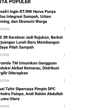
ITA POPULER
nafri Ingin RT/RW Harus Punya
klus Integrasi Sampah, Urban
rming, dan Ekonomi Warga
8/2026
S 3R Karebosi Jadi Rujukan, Berkat
rjuangan Lurah Baru Membangun
daya Pilah Sampah
8/2026
rumda TM Umumkan Gangguan
oduksi Akibat Kemarau, Distribusi
gilir Diterapkan
8/2026
isal Tahir Dipercaya Pimpin DPC
rindra Palopo, Andi Rahim Abdullah
 Luwu Utara
8/2026