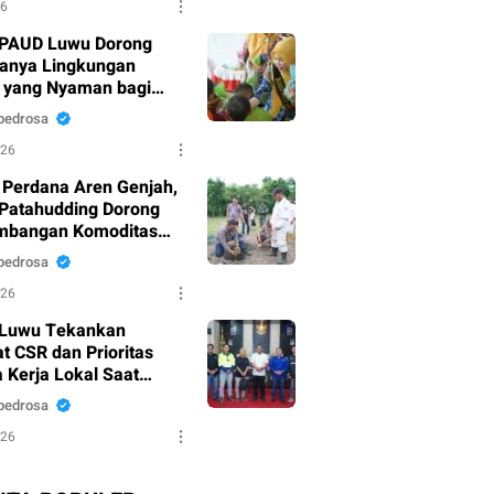
26
PAUD Luwu Dorong
tanya Lingkungan
r yang Nyaman bagi
sia Dini
pedrosa
026
Perdana Aren Genjah,
 Patahudding Dorong
mbangan Komoditas
ai Ekonomi Tinggi
pedrosa
026
 Luwu Tekankan
t CSR dan Prioritas
 Kerja Lokal Saat
 Audiensi PT Petrosea
pedrosa
026