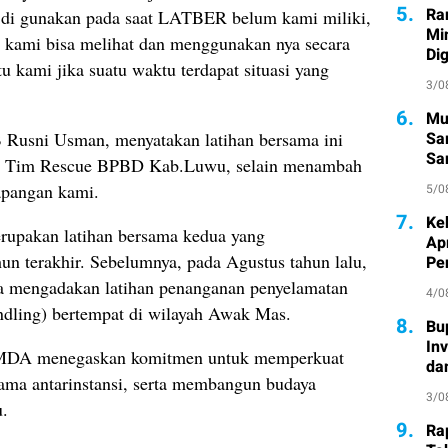
5.
Ra
 yg di gunakan pada saat LATBER belum kami miliki,
Mi
i kami bisa melihat dan menggunakan nya secara
Di
u kami jika suatu waktu terdapat situasi yang
3/0
6.
Mu
 Rusni Usman, menyatakan latihan bersama ini
Sa
San
gai Tim Rescue BPBD Kab.Luwu, selain menambah
Pe
apangan kami.
5/0
7.
Ke
rupakan latihan bersama kedua yang
Ap
n terakhir. Sebelumnya, pada Agustus tahun lalu,
Pe
a mengadakan latihan penanganan penyelamatan
4/0
ndling) bertempat di wilayah Awak Mas.
8.
Bu
In
i, MDA menegaskan komitmen untuk memperkuat
da
sama antarinstansi, serta membangun budaya
3/0
.
9.
Ra