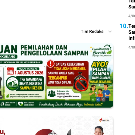
Ta
Sa
Atl
4/0
10.
Te
Tim Redaksi
Sa
Inf
4/0