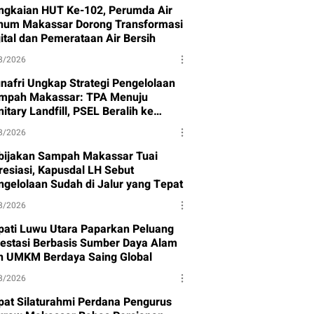
ngkaian HUT Ke-102, Perumda Air
num Makassar Dorong Transformasi
gital dan Pemerataan Air Bersih
8/2026
nafri Ungkap Strategi Pengelolaan
mpah Makassar: TPA Menuju
itary Landfill, PSEL Beralih ke
rpres 109
8/2026
bijakan Sampah Makassar Tuai
resiasi, Kapusdal LH Sebut
ngelolaan Sudah di Jalur yang Tepat
8/2026
pati Luwu Utara Paparkan Peluang
vestasi Berbasis Sumber Daya Alam
n UMKM Berdaya Saing Global
8/2026
pat Silaturahmi Perdana Pengurus