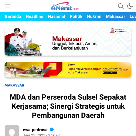
Mengungkap Kisah, Setiap Hari
4menit.com
Beranda
Headline
Nasional
Politik
Hukrim
Makassar
Lu
MAKASSAR
MDA dan Perseroda Sulsel Sepakat
Kerjasama; Sinergi Strategis untuk
Pembangunan Daerah
ewa pedrosa
Juni 25, 2025 - 5:16 pm