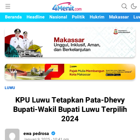
Mengungkap Kisah, Setiap Hari
4menit.com
Beranda
Headline
Nasional
Politik
Hukrim
Makassar
Lu
LUWU
KPU Luwu Tetapkan Pata-Dhevy
Bupati-Wakil Bupati Luwu Terpilih
2024
ewa pedrosa
Januari 9, 2025 - 10:41 pm