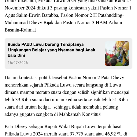
Untuk diketahui, Pilkada Luwu 2024 yang dilaksanakan Rabu 27
November 2024 diikuti 3 pasang kontestan yakni Paslon Nomor 1
Agus Salim-Erwin Barabba, Paslon Nomor 2 H Patahudding-
Muhammad Dhevy Bijak dan Paslon Nomor 3 HAM Arham
Basmin-Rahmat
Bunda PAUD Luwu Dorong Terciptanya
Lingkungan Belajar yang Nyaman bagi Anak
Usia Dini
16/07/2026
Dalam kontestasi politik tersebut Paslon Nomor 2 Pata-Dhevy
menorehkan sejarah Pilkada Luwu secara langsung di Luwu
dimana mampu meraup suara dengan selisih signifikan mencapai
lebih 33 Ribu suara dari urutan kedua serta selisih lebih 51 Ribu
suara dari urutan ketiga, sehingga tidak membuka peluang
adanya gugatan sengketa di Mahkamah Konstitusi
Pata-Dhevy sebagai Bupati-Wakil Bupati Luwu terpilih hasil
Pilkada Luwu 2024 meraih suara 97.775 suara atau 46,92 %, di