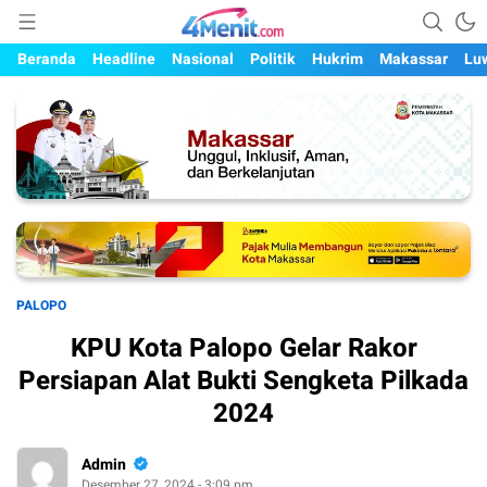
Mengungkap Kisah, Setiap Hari
4menit.com
Beranda
Headline
Nasional
Politik
Hukrim
Makassar
Lu
PALOPO
KPU Kota Palopo Gelar Rakor
Persiapan Alat Bukti Sengketa Pilkada
2024
Admin
Desember 27, 2024 - 3:09 pm