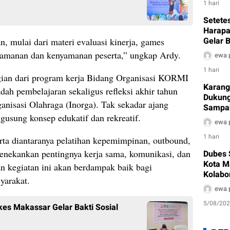
1 hari
Setetes
Harapa
Gelar B
n, mulai dari materi evaluasi kinerja, games
Sambut
amanan dan kenyamanan peserta,” ungkap Ardy.
ewa 
1 hari
gian dari program kerja Bidang Organisasi KORMI
Karang
ah pembelajaran sekaligus refleksi akhir tahun
Dukung
anisasi Olahraga (Inorga). Tak sekadar ajang
Sampah
sung konsep edukatif dan rekreatif.
sebagai
ewa 
1 hari
rta diantaranya pelatihan kepemimpinan, outbound,
 menekankan pentingnya kerja sama, komunikasi, dan
Dubes 
Kota M
kan kegiatan ini akan berdampak baik bagi
Kolabo
yarakat.
hingga
ewa 
5/08/20
kes Makassar Gelar Bakti Sosial