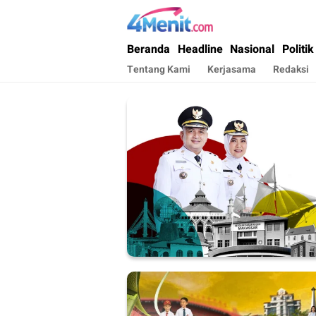
4menit.com
Mengungkap Kisah, Setiap Hari
Beranda
Headline
Nasional
Politik
Tentang Kami
Kerjasama
Redaksi