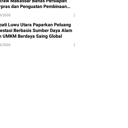
kraw Makassar Bahas Persiapan
rpras dan Penguatan Pembinaan
et
8/2026
pati Luwu Utara Paparkan Peluang
vestasi Berbasis Sumber Daya Alam
n UMKM Berdaya Saing Global
8/2026