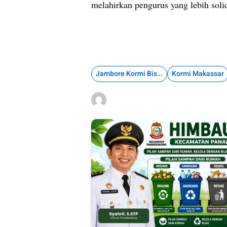
melahirkan pengurus yang lebih soli
Jambore Kormi Bissoloro
Kormi Makassar