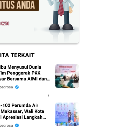
ITA TERKAIT
Ibu Menyusui Dunia
Tim Penggerak PKK
ar Bersama AIMI dan
 Bekali 300 Peserta
pedrosa
i ASI Eksklusif
-102 Perumda Air
Makassar, Wali Kota
i Apresiasi Langkah
nahan Pelayanan
pedrosa