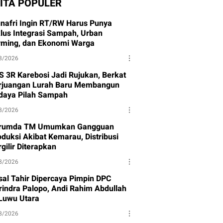
ITA POPULER
nafri Ingin RT/RW Harus Punya
klus Integrasi Sampah, Urban
rming, dan Ekonomi Warga
8/2026
S 3R Karebosi Jadi Rujukan, Berkat
rjuangan Lurah Baru Membangun
daya Pilah Sampah
8/2026
rumda TM Umumkan Gangguan
oduksi Akibat Kemarau, Distribusi
gilir Diterapkan
8/2026
isal Tahir Dipercaya Pimpin DPC
rindra Palopo, Andi Rahim Abdullah
 Luwu Utara
8/2026