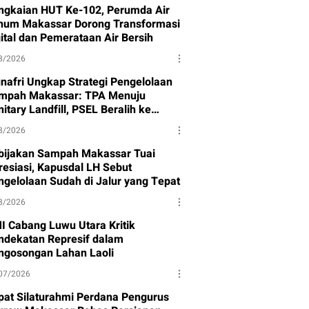
ngkaian HUT Ke-102, Perumda Air
num Makassar Dorong Transformasi
gital dan Pemerataan Air Bersih
8/2026
nafri Ungkap Strategi Pengelolaan
mpah Makassar: TPA Menuju
itary Landfill, PSEL Beralih ke
rpres 109
8/2026
bijakan Sampah Makassar Tuai
resiasi, Kapusdal LH Sebut
ngelolaan Sudah di Jalur yang Tepat
8/2026
I Cabang Luwu Utara Kritik
ndekatan Represif dalam
ngosongan Lahan Laoli
07/2026
pat Silaturahmi Perdana Pengurus