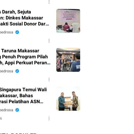
 Darah, Sejuta
n: Dinkes Makassar
akti Sosial Donor Darah
 HUT RI Ke-81
pedrosa
 Taruna Makassar
 Penuh Program Pilah
, Appi Perkuat Peran
 Pilar Sosial
pedrosa
Singapura Temui Wali
akassar, Bahas
rasi Pelatihan ASN
 Masyarakat
pedrosa
26