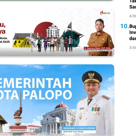
Ta
Sa
Atl
4/0
10.
Bu
In
da
3/0