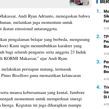
BER
1.
Mu
akassar, Andi Ryan Adrianto, menegaskan bahwa
Si
Fa
tahunan, melainkan juga momentum untuk
 ikatan emosional antaranggota.
2/0
2.
TP
ikan pengalaman belajar yang berbeda, mengusung
Pe
tdoor) Kami ingin menumbuhkan karakter yang
Bu
gguh bagi seluruh pengurus serta anggota 23 Induk
5/0
 di KORMI Makassar,” ujar Andi Ryan.
3.
Pe
Pr
us melakukan persiapan matang, termasuk
Ber
n Pinus Bisolloro guna memastikan kelancaran
4/0
4.
Tr
 serta nuansa kebersamaan yang kental, Jambore
Ge
Di
menjadi momentum untuk memperkuat sinergi
 Inorga. Kegiatan ini juga diharapkan mampu
4/0