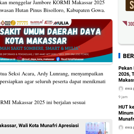
akan menggelar Jambore KORMI Makassar 2025
wasan Hutan Pinus Bisolloro, Kabupaten Gowa.
BER
Pekan 
tua Seksi Acara, Ardy Lunrang, menyampaikan
2026, 
Makass
ipersiapkan agar seluruh peserta dapat menikmati
Dinkes
ewa 
Edukas
9 jam
RMI Makassar 2025 ini berjalan sesuai
HUT ke
Minum 
Munafr
Pembe
assar, Wali Kota Munafri Apresiasi
ewa 