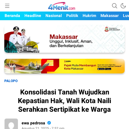
Mengungkap Kisah, Setiap Hari
4menit.com
Beranda
Headline
Nasional
Politik
Hukrim
Makassar
Lu
PALOPO
Konsolidasi Tanah Wujudkan
Kepastian Hak, Wali Kota Naili
Serahkan Sertipikat ke Warga
ewa pedrosa
Agustus 21, 2025 - 7:52 pm