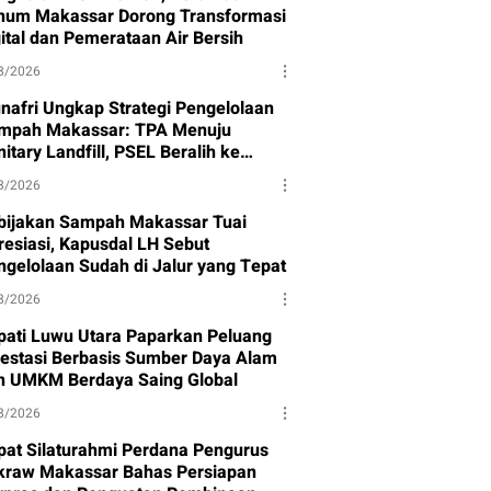
num Makassar Dorong Transformasi
gital dan Pemerataan Air Bersih
8/2026
nafri Ungkap Strategi Pengelolaan
mpah Makassar: TPA Menuju
itary Landfill, PSEL Beralih ke
rpres 109
8/2026
bijakan Sampah Makassar Tuai
resiasi, Kapusdal LH Sebut
ngelolaan Sudah di Jalur yang Tepat
8/2026
pati Luwu Utara Paparkan Peluang
vestasi Berbasis Sumber Daya Alam
n UMKM Berdaya Saing Global
8/2026
pat Silaturahmi Perdana Pengurus
kraw Makassar Bahas Persiapan