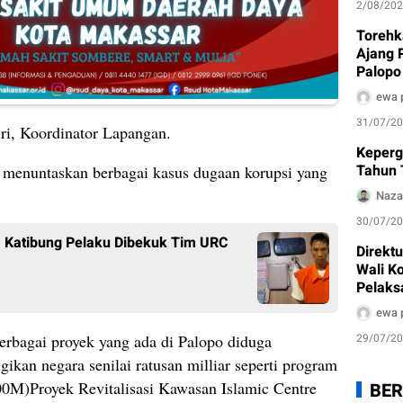
2/08/20
Torehk
Ajang 
Palopo
Pengh
ewa 
31/07/2
ri, Koordinator Lapangan.
Keperg
Tahun 
menuntaskan berbagai kasus dugaan korupsi yang
Naza
30/07/2
m Katibung Pelaku Dibekuk Tim URC
Direkt
Wali K
Pelaks
Air Bak
ewa 
29/07/2
rbagai proyek yang ada di Palopo diduga
kan negara senilai ratusan milliar seperti program
M)Proyek Revitalisasi Kawasan Islamic Centre
BER