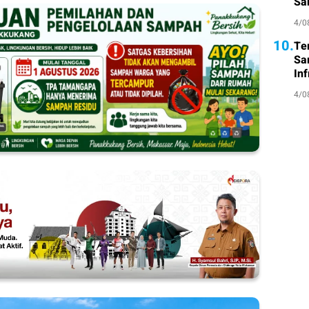
Sa
Atl
4/0
10.
Te
Sa
Inf
4/0