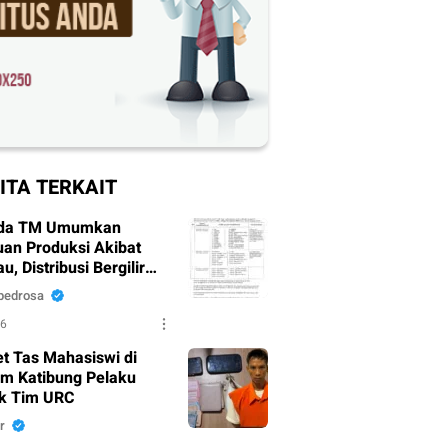
ITA TERKAIT
da TM Umumkan
an Produksi Akibat
, Distribusi Bergilir
pkan
pedrosa
26
t Tas Mahasiswi di
um Katibung Pelaku
k Tim URC
r