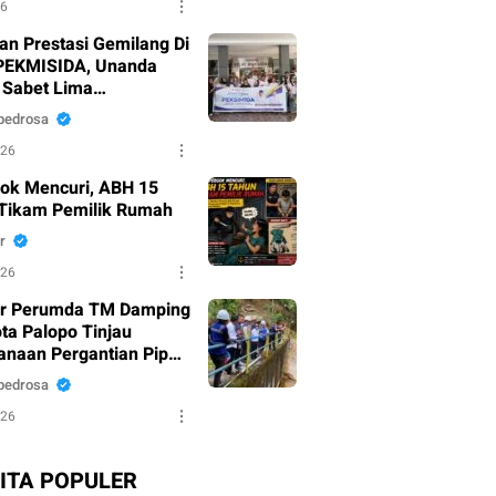
26
an Prestasi Gemilang Di
PEKMISIDA, Unanda
 Sabet Lima
argaan
pedrosa
026
ok Mencuri, ABH 15
Tikam Pemilik Rumah
r
026
ur Perumda TM Damping
ota Palopo Tinjau
anaan Pergantian Pipa
u di Battang
pedrosa
026
ITA POPULER