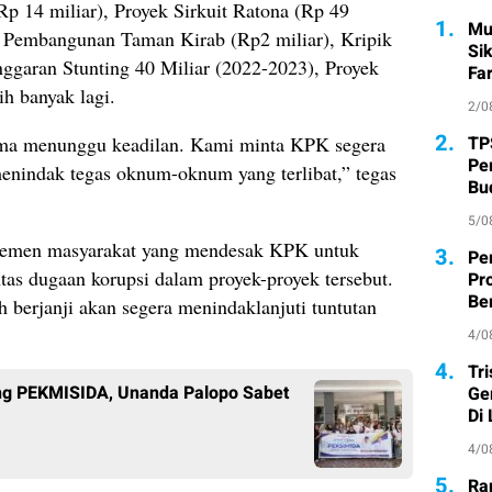
(Rp 14 miliar), Proyek Sirkuit Ratona (Rp 49
1.
Mu
), Pembangunan Taman Kirab (Rp2 miliar), Kripik
Si
ggaran Stunting 40 Miliar (2022-2023), Proyek
Fa
ih banyak lagi.
2/0
2.
TP
lama menunggu keadilan. Kami minta KPK segera
Pe
menindak tegas oknum-oknum yang terlibat,” tegas
Bu
5/0
i elemen masyarakat yang mendesak KPK untuk
3.
Pe
tas dugaan korupsi dalam proyek-proyek tersebut.
Pr
Ber
erjanji akan segera menindaklanjuti tuntutan
4/0
4.
Tr
ang PEKMISIDA, Unanda Palopo Sabet
Ge
Di
4/0
5.
Ra