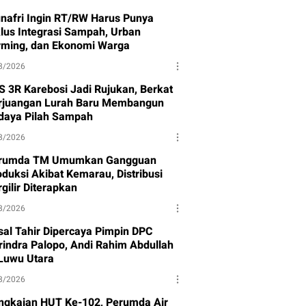
nafri Ingin RT/RW Harus Punya
klus Integrasi Sampah, Urban
rming, dan Ekonomi Warga
8/2026
S 3R Karebosi Jadi Rujukan, Berkat
rjuangan Lurah Baru Membangun
daya Pilah Sampah
8/2026
rumda TM Umumkan Gangguan
oduksi Akibat Kemarau, Distribusi
gilir Diterapkan
8/2026
isal Tahir Dipercaya Pimpin DPC
rindra Palopo, Andi Rahim Abdullah
 Luwu Utara
8/2026
ngkaian HUT Ke-102, Perumda Air