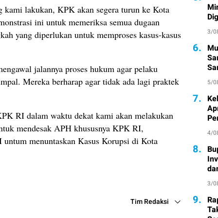
Mi
ng kami lakukan, KPK akan segera turun ke Kota
Di
emonstrasi ini untuk memeriksa semua dugaan
3/0
gkah yang diperlukan untuk memproses kasus-kasus
6.
Mu
Sa
San
mengawal jalannya proses hukum agar pelaku
Pe
mpal. Mereka berharap agar tidak ada lagi praktek
5/0
7.
Ke
Ap
i KPK RI dalam waktu dekat kami akan melakukan
Pe
untuk mendesak APH khususnya KPK RI,
4/0
tum menuntaskan Kasus Korupsi di Kota
8.
Bu
In
da
3/0
9.
Ra
Tim Redaksi
Ta