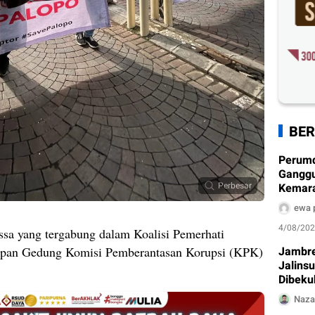
BER
Perum
Ganggu
Perbesar
Kemarau
Ditera
ewa 
4/08/20
sa yang tergabung dalam Koalisi Pemerhati
Jambre
depan Gedung Komisi Pemberantasan Korupsi (KPK)
Jalins
Dibeku
Naza