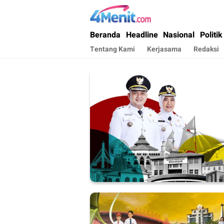
4menit.com
Mengungkap Kisah, Setiap Hari
Beranda
Headline
Nasional
Politik
Tentang Kami
Kerjasama
Redaksi