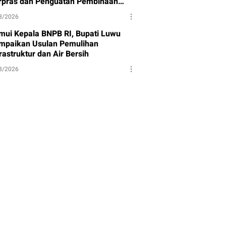
rpras dan Penguatan Pembinaan
et
8/2026
mui Kepala BNPB RI, Bupati Luwu
mpaikan Usulan Pemulihan
rastruktur dan Air Bersih
8/2026