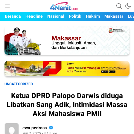
Mengungkap Kisah, Setiap Hari
4menit.com
Beranda
Headline
Nasional
Politik
Hukrim
Makassar
Lu
UNCATEGORIZED
Ketua DPRD Palopo Darwis diduga
Libatkan Sang Adik, Intimidasi Massa
Aksi Mahasiswa PMII
ewa pedrosa
Mei 7, 2025 - 3:14 pm