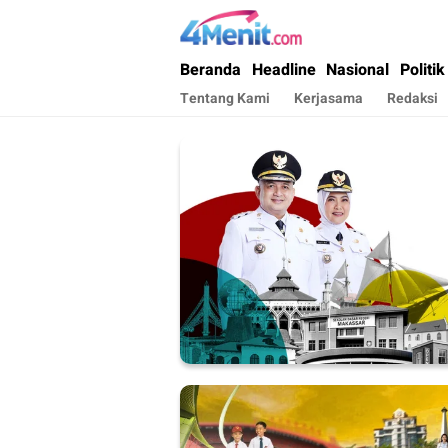
4menit.com
Mengungkap Kisah, Setiap Hari
Beranda
Headline
Nasional
Politik
Tentang Kami
Kerjasama
Redaksi