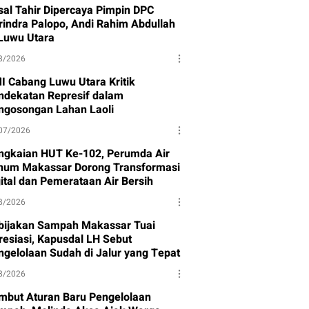
isal Tahir Dipercaya Pimpin DPC
rindra Palopo, Andi Rahim Abdullah
 Luwu Utara
8/2026
I Cabang Luwu Utara Kritik
ndekatan Represif dalam
ngosongan Lahan Laoli
07/2026
ngkaian HUT Ke-102, Perumda Air
num Makassar Dorong Transformasi
gital dan Pemerataan Air Bersih
8/2026
bijakan Sampah Makassar Tuai
resiasi, Kapusdal LH Sebut
ngelolaan Sudah di Jalur yang Tepat
8/2026
mbut Aturan Baru Pengelolaan