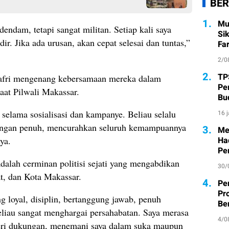
BER
1.
Mu
ndam, tetapi sangat militan. Setiap kali saya
Si
ir. Jika ada urusan, akan cepat selesai dan tuntas,”
Fa
2/0
2.
TP
afri mengenang kebersamaan mereka dalam
Pe
saat Pilwali Makassar.
Bu
 selama sosialisasi dan kampanye. Beliau selalu
16 
ngan penuh, mencurahkan seluruh kemampuannya
3.
Me
ya.
Ha
Pe
lah cerminan politisi sejati yang mengabdikan
30/
at, dan Kota Makassar.
4.
Pe
Pr
g loyal, disiplin, bertanggung jawab, penuh
Ber
eliau sangat menghargai persahabatan. Saya merasa
4/0
eri dukungan, menemani saya dalam suka maupun