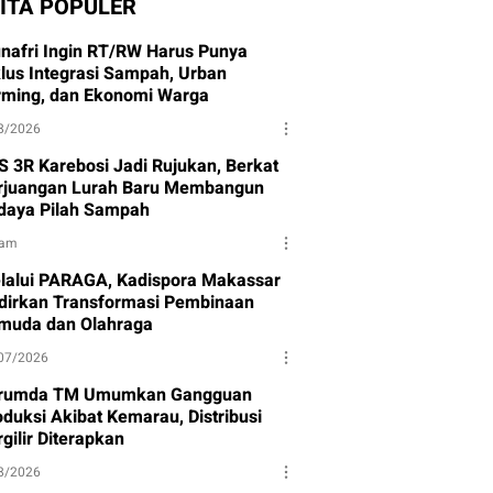
ITA POPULER
nafri Ingin RT/RW Harus Punya
klus Integrasi Sampah, Urban
rming, dan Ekonomi Warga
8/2026
S 3R Karebosi Jadi Rujukan, Berkat
rjuangan Lurah Baru Membangun
daya Pilah Sampah
jam
lalui PARAGA, Kadispora Makassar
dirkan Transformasi Pembinaan
muda dan Olahraga
07/2026
rumda TM Umumkan Gangguan
oduksi Akibat Kemarau, Distribusi
gilir Diterapkan
8/2026