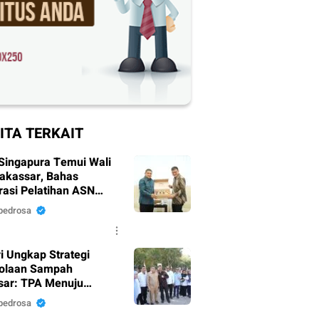
ITA TERKAIT
Singapura Temui Wali
akassar, Bahas
rasi Pelatihan ASN
 Masyarakat
pedrosa
i Ungkap Strategi
olaan Sampah
ar: TPA Menuju
y Landfill, PSEL Beralih
pedrosa
pres 109