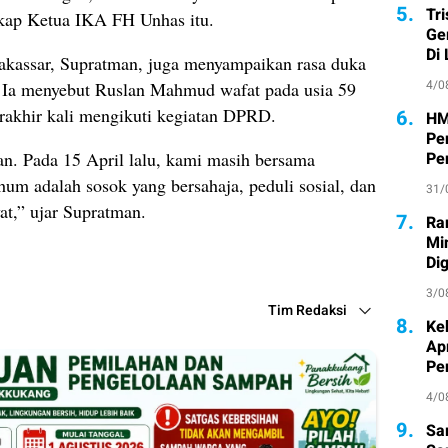
5.
Tr
gkap Ketua IKA FH Unhas itu.
Ge
Di
kassar, Supratman, juga menyampaikan rasa duka
4/0
. Ia menyebut Ruslan Mahmud wafat pada usia 59
terakhir kali mengikuti kegiatan DPRD.
6.
HM
Pe
an. Pada 15 April lalu, kami masih bersama
Pe
um adalah sosok yang bersahaja, peduli sosial, dan
31/
at,” ujar Supratman.
7.
Ra
Mi
Di
3/0
Tim Redaksi
8.
Ke
Ap
Pe
4/0
9.
Sa