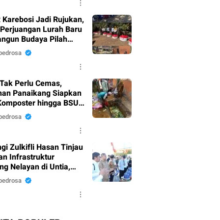
 Karebosi Jadi Rujukan,
 Perjuangan Lurah Baru
gun Budaya Pilah
h
pedrosa
Tak Perlu Cemas,
han Panaikang Siapkan
Komposter hingga BSU
 Program Pemilahan
pedrosa
h
i Zulkifli Hasan Tinjau
n Infrastruktur
g Nelayan di Untia,
i Pastikan Dukungan
pedrosa
t