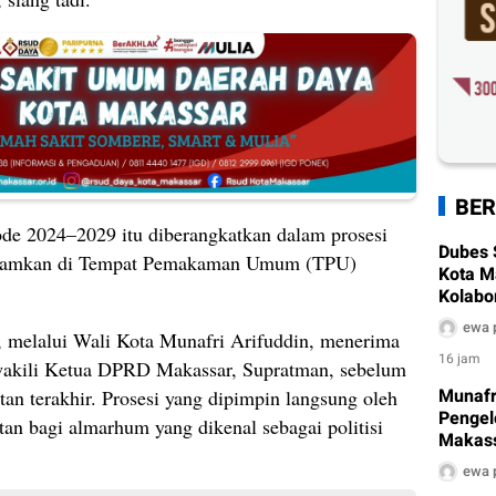
BER
e 2024–2029 itu diberangkatkan dalam prosesi
Dubes 
akamkan di Tempat Pemakaman Umum (TPU)
Kota M
Kolabo
hingga
ewa 
 melalui Wali Kota Munafri Arifuddin, menerima
16 jam
iwakili Ketua DPRD Makassar, Supratman, sebelum
Munafr
tan terakhir. Prosesi yang dipimpin langsung oleh
Pengel
 bagi almarhum yang dikenal sebagai politisi
Makass
Sanitar
ewa 
ke Per