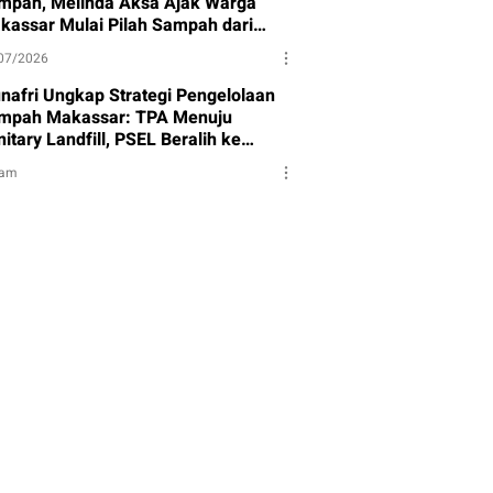
mpah, Melinda Aksa Ajak Warga
kassar Mulai Pilah Sampah dari
mbernya
07/2026
nafri Ungkap Strategi Pengelolaan
mpah Makassar: TPA Menuju
itary Landfill, PSEL Beralih ke
rpres 109
jam