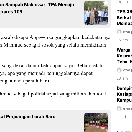
16 jam
laan Sampah Makassar: TPA Menuju
Perpres 109
TPS 3R
Berkat
Memban
Sampa
ewa 
 akrab disapa Appi—mengungkapkan kedekatannya
16 jam
n Mahmud sebagai sosok yang selalu memikirkan
Warga 
Kelura
Teba, 
yang dekat dalam kehidupan saya. Beliau selalu
Dukung
ewa 
aya, apa yang menjadi peninggalannya dapat
Sampa
23 jam
 dengan nada penuh haru.
Damping
d sebagai politisi sejati yang militan dan total
Kesiapa
Kampun
Munafr
ewa 
Pemko
kat Perjuangan Lurah Baru
1 hari