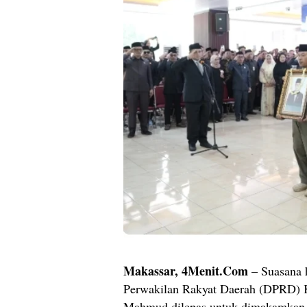
Makassar, 4Menit.Com
– Suasana 
Perwakilan Rakyat Daerah (DPRD) K
Mahmud dilepas untuk dimakamkan, 