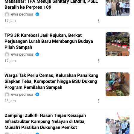
Makassar: TPA Menuju Sanitary Landfill, PSEL
Beralih ke Perpres 109
ewa pedrosa
17 jam
TPS 3R Karebosi Jadi Rujukan, Berkat
Perjuangan Lurah Baru Membangun Budaya
Pilah Sampah
ewa pedrosa
17 jam
Warga Tak Perlu Cemas, Kelurahan Panaikang
Siapkan Teba, Komposter hingga BSU Dukung
Program Pemilahan Sampah
ewa pedrosa
23 jam
Dampingi Zulkifli Hasan Tinjau Kesiapan
Infrastruktur Kampung Nelayan di Untia,
Munafri Pastikan Dukungan Pemkot