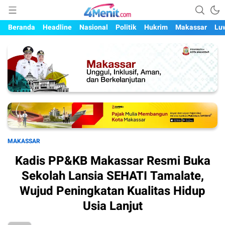
Mengungkap Kisah, Setiap Hari
4menit.com
Beranda
Headline
Nasional
Politik
Hukrim
Makassar
Lu
MAKASSAR
Kadis PP&KB Makassar Resmi Buka
Sekolah Lansia SEHATI Tamalate,
Wujud Peningkatan Kualitas Hidup
Usia Lanjut