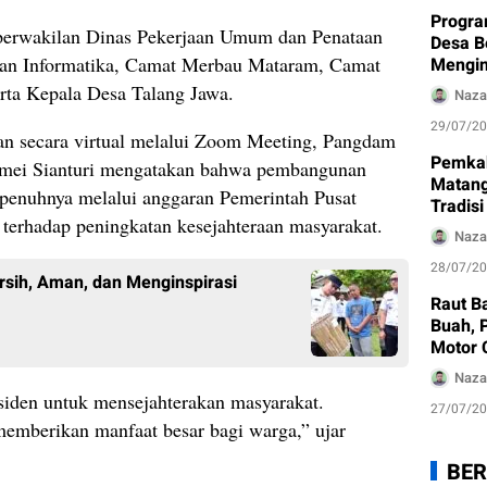
Progr
t perwakilan Dinas Pekerjaan Umum dan Penataan
Desa B
an Informatika, Camat Merbau Mataram, Camat
Mengin
erta Kepala Desa Talang Jawa.
Naza
29/07/2
n secara virtual melalui Zoom Meeting, Pangdam
Pemka
omei Sianturi mengatakan bahwa pembangunan
Matang
epenuhnya melalui anggaran Pemerintah Pusat
Tradis
 terhadap peningkatan kesejahteraan masyarakat.
Kumban
Naza
Wisata
28/07/2
sih, Aman, dan Menginspirasi
Raut B
Buah, 
Motor 
Korban
Naza
residen untuk mensejahterakan masyarakat.
27/07/2
memberikan manfaat besar bagi warga,” ujar
BER