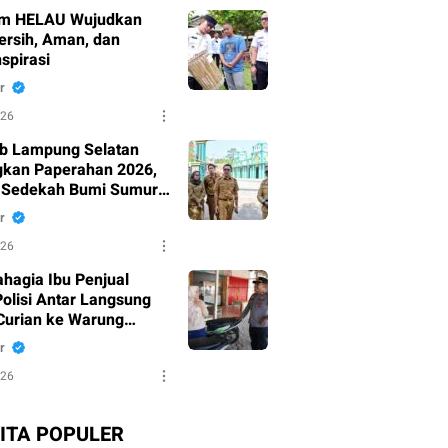
am HELAU Wujudkan
ersih, Aman, dan
spirasi
r
026
b Lampung Selatan
kan Paperahan 2026,
i Sedekah Bumi Sumur
g Bersiap Jadi Ikon
r
 Budaya
026
ahagia Ibu Penjual
Polisi Antar Langsung
Curian ke Warung
r
026
ITA POPULER