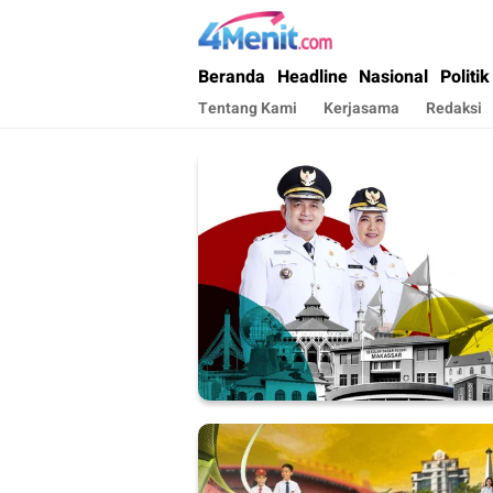
4menit.com
Mengungkap Kisah, Setiap Hari
Beranda
Headline
Nasional
Politik
Tentang Kami
Kerjasama
Redaksi