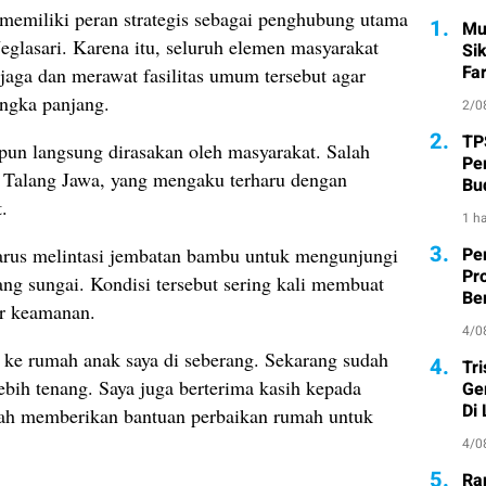
memiliki peran strategis sebagai penghubung utama
1.
Mu
glasari. Karena itu, seluruh elemen masyarakat
Si
Fa
aga dan merawat fasilitas umum tersebut agar
angka panjang.
2/0
2.
TP
un langsung dirasakan oleh masyarakat. Salah
Pe
 Talang Jawa, yang mengaku terharu dengan
Bu
.
1 ha
3.
rus melintasi jembatan bambu untuk mengunjungi
Pe
Pr
ng sungai. Kondisi tersebut sering kali membuat
Ber
or keamanan.
4/0
 ke rumah anak saya di seberang. Sekarang sudah
4.
Tr
ebih tenang. Saya juga berterima kasih kepada
Ge
Di
lah memberikan bantuan perbaikan rumah untuk
4/0
5.
Ra