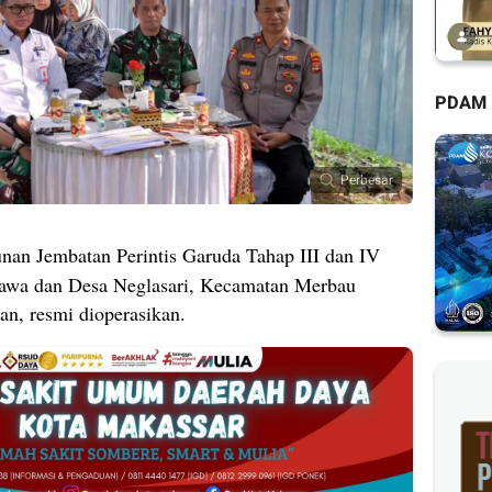
PDAM
Perbesar
an Jembatan Perintis Garuda Tahap III dan IV
awa dan Desa Neglasari, Kecamatan Merbau
n, resmi dioperasikan.