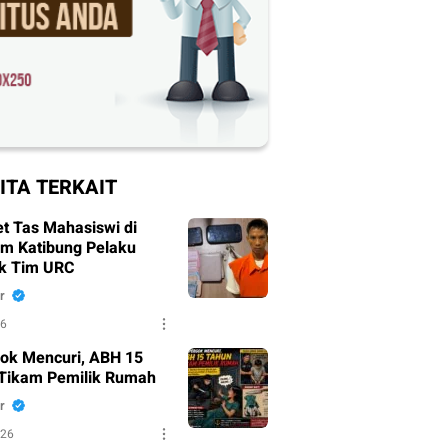
ITA TERKAIT
t Tas Mahasiswi di
um Katibung Pelaku
k Tim URC
r
26
ok Mencuri, ABH 15
Tikam Pemilik Rumah
r
026