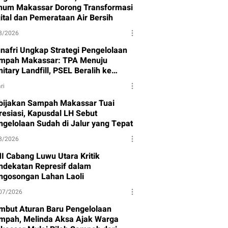
num Makassar Dorong Transformasi
gital dan Pemerataan Air Bersih
8/2026
nafri Ungkap Strategi Pengelolaan
mpah Makassar: TPA Menuju
itary Landfill, PSEL Beralih ke
rpres 109
ri
bijakan Sampah Makassar Tuai
resiasi, Kapusdal LH Sebut
ngelolaan Sudah di Jalur yang Tepat
8/2026
I Cabang Luwu Utara Kritik
ndekatan Represif dalam
ngosongan Lahan Laoli
07/2026
mbut Aturan Baru Pengelolaan
mpah, Melinda Aksa Ajak Warga