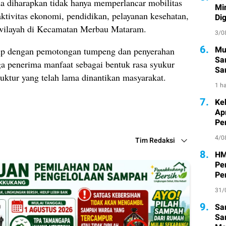
a diharapkan tidak hanya memperlancar mobilitas
Mi
ktivitas ekonomi, pendidikan, pelayanan kesehatan,
Di
rwilayah di Kecamatan Merbau Mataram.
3/0
6.
Mu
tup dengan pemotongan tumpeng dan penyerahan
Sa
ga penerima manfaat sebagai bentuk rasa syukur
San
ruktur yang telah lama dinantikan masyarakat.
Pe
1 ha
7.
Ke
Ap
Pe
4/0
Tim Redaksi
8.
HM
Pe
Pe
31/
9.
Sa
Sa