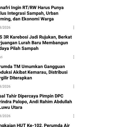
nafri Ingin RT/RW Harus Punya
klus Integrasi Sampah, Urban
rming, dan Ekonomi Warga
8/2026
S 3R Karebosi Jadi Rujukan, Berkat
rjuangan Lurah Baru Membangun
daya Pilah Sampah
ri
rumda TM Umumkan Gangguan
oduksi Akibat Kemarau, Distribusi
gilir Diterapkan
8/2026
isal Tahir Dipercaya Pimpin DPC
rindra Palopo, Andi Rahim Abdullah
 Luwu Utara
8/2026
ngkaian HUT Ke-102, Perumda Air