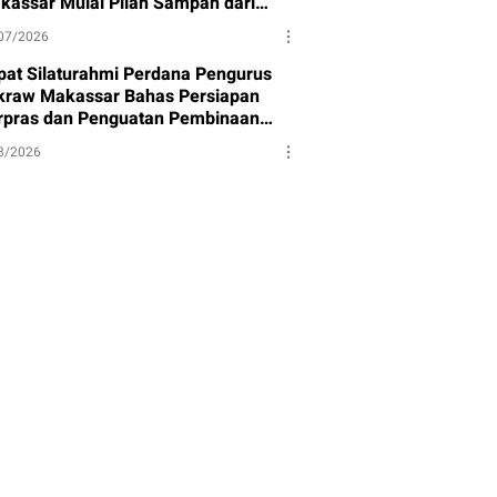
kassar Mulai Pilah Sampah dari
mbernya
07/2026
pat Silaturahmi Perdana Pengurus
kraw Makassar Bahas Persiapan
rpras dan Penguatan Pembinaan
et
8/2026