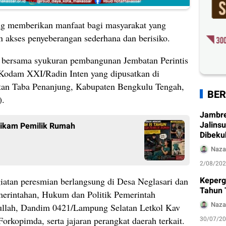
ng memberikan manfaat bagi masyarakat yang
 akses penyeberangan sederhana dan berisiko.
k bersama syukuran pembangunan Jembatan Perintis
 Kodam XXI/Radin Inten yang dipusatkan di
an Taba Penanjung, Kabupaten Bengkulu Tengah,
BER
).
Jambre
Jalins
Tikam Pemilik Rumah
Dibeku
Naza
2/08/20
Keperg
atan peresmian berlangsung di Desa Neglasari dan
Tahun 
emerintahan, Hukum dan Politik Pemerintah
Naza
llah, Dandim 0421/Lampung Selatan Letkol Kav
kopimda, serta jajaran perangkat daerah terkait.
30/07/2