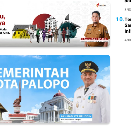
da
3/0
10.
Te
Sa
Inf
4/0