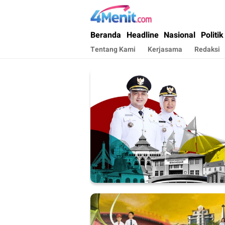
4menit.com
Mengungkap Kisah, Setiap Hari
Beranda
Headline
Nasional
Politik
Tentang Kami
Kerjasama
Redaksi