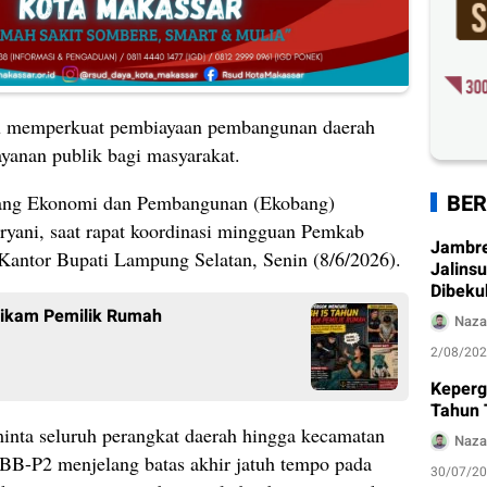
u memperkuat pembiayaan pembangunan daerah
ayanan publik bagi masyarakat.
BER
dang Ekonomi dan Pembangunan (Ekobang)
yani, saat rapat koordinasi mingguan Pemkab
Jambre
Kantor Bupati Lampung Selatan, Senin (8/6/2026).
Jalins
Dibeku
Tikam Pemilik Rumah
Naza
2/08/20
Keperg
Tahun 
nta seluruh perangkat daerah hingga kecamatan
Naza
BB-P2 menjelang batas akhir jatuh tempo pada
30/07/2