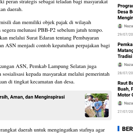
 peran strategis sebagai teladan bagi masyarakat
Progr
an daerah.
Desa B
Mengin
isili dan memiliki objek pajak di wilayah
Naza
 segera melunasi PBB-P2 sebelum jatuh tempo.
29/07/2
askan melalui Surat Edaran tentang Pembayaran
Pemka
n ASN menjadi contoh kepatuhan perpajakan bagi
Matang
Tradis
Kumban
Naza
ngkungan ASN, Pemkab Lampung Selatan juga
Wisata
 sosialisasi kepada masyarakat melalui pemerintah
28/07/2
an di tingkat kecamatan dan desa.
Raut B
Buah, 
Motor 
sih, Aman, dan Menginspirasi
Korban
Naza
27/07/2
BER
angkat daerah untuk mengingatkan stafnya agar