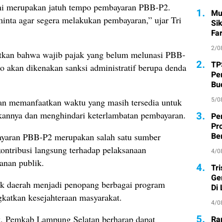
ni merupakan jatuh tempo pembayaran PBB-P2.
1.
Mu
nta agar segera melakukan pembayaran,” ujar Tri
Si
Fa
2/0
kan bahwa wajib pajak yang belum melunasi PBB-
2.
TP
o akan dikenakan sanksi administratif berupa denda
Pe
Bu
5/0
kan memanfaatkan waktu yang masih tersedia untuk
kannya dan menghindari keterlambatan pembayaran.
3.
Pe
Pr
Ber
bayaran PBB-P2 merupakan salah satu sumber
ontribusi langsung terhadap pelaksanaan
4/0
anan publik.
4.
Tr
Ge
ak daerah menjadi penopang berbagai program
Di
katkan kesejahteraan masyarakat.
4/0
5.
, Pemkab Lampung Selatan berharap dapat
Ra