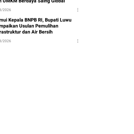
n UMKM Berdaya Saing Global
8/2026
mui Kepala BNPB RI, Bupati Luwu
mpaikan Usulan Pemulihan
rastruktur dan Air Bersih
8/2026