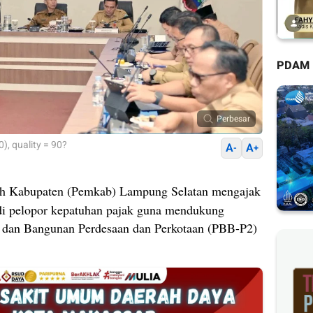
PDAM
Perbesar
), quality = 90?
A
A
-
+
h Kabupaten (Pemkab) Lampung Selatan mengajak
di pelopor kepatuhan pajak guna mendukung
i dan Bangunan Perdesaan dan Perkotaan (PBB-P2)