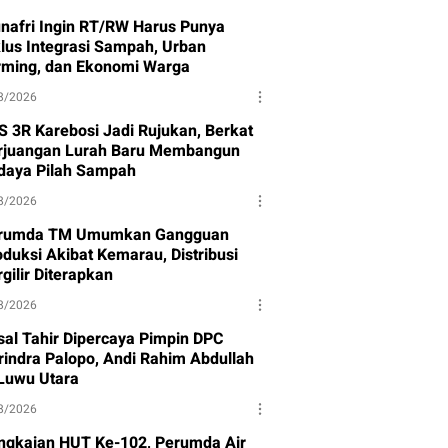
nafri Ingin RT/RW Harus Punya
klus Integrasi Sampah, Urban
rming, dan Ekonomi Warga
8/2026
S 3R Karebosi Jadi Rujukan, Berkat
rjuangan Lurah Baru Membangun
daya Pilah Sampah
8/2026
rumda TM Umumkan Gangguan
oduksi Akibat Kemarau, Distribusi
gilir Diterapkan
8/2026
isal Tahir Dipercaya Pimpin DPC
rindra Palopo, Andi Rahim Abdullah
 Luwu Utara
8/2026
ngkaian HUT Ke-102, Perumda Air