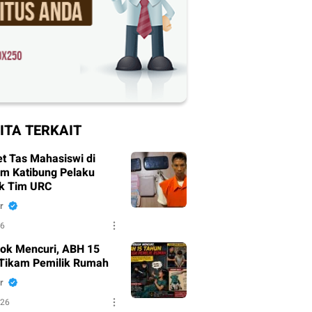
ITA TERKAIT
t Tas Mahasiswi di
um Katibung Pelaku
k Tim URC
r
26
ok Mencuri, ABH 15
Tikam Pemilik Rumah
r
026