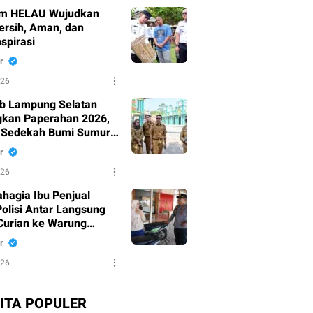
am HELAU Wujudkan
ersih, Aman, dan
spirasi
r
026
b Lampung Selatan
kan Paperahan 2026,
i Sedekah Bumi Sumur
g Bersiap Jadi Ikon
r
 Budaya
026
ahagia Ibu Penjual
Polisi Antar Langsung
Curian ke Warung
r
026
ITA POPULER