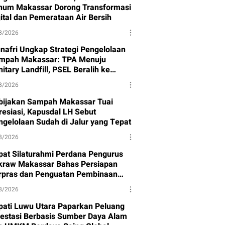
num Makassar Dorong Transformasi
gital dan Pemerataan Air Bersih
8/2026
nafri Ungkap Strategi Pengelolaan
mpah Makassar: TPA Menuju
itary Landfill, PSEL Beralih ke
rpres 109
8/2026
bijakan Sampah Makassar Tuai
resiasi, Kapusdal LH Sebut
ngelolaan Sudah di Jalur yang Tepat
8/2026
pat Silaturahmi Perdana Pengurus
kraw Makassar Bahas Persiapan
rpras dan Penguatan Pembinaan
et
8/2026
pati Luwu Utara Paparkan Peluang
vestasi Berbasis Sumber Daya Alam