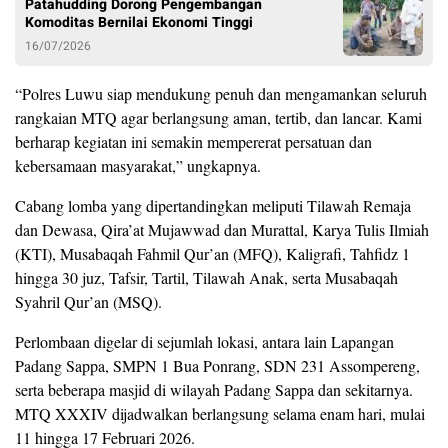
Patahudding Dorong Pengembangan
Komoditas Bernilai Ekonomi Tinggi
16/07/2026
“Polres Luwu siap mendukung penuh dan mengamankan seluruh
rangkaian MTQ agar berlangsung aman, tertib, dan lancar. Kami
berharap kegiatan ini semakin mempererat persatuan dan
kebersamaan masyarakat,” ungkapnya.
Cabang lomba yang dipertandingkan meliputi Tilawah Remaja
dan Dewasa, Qira’at Mujawwad dan Murattal, Karya Tulis Ilmiah
(KTI), Musabaqah Fahmil Qur’an (MFQ), Kaligrafi, Tahfidz 1
hingga 30 juz, Tafsir, Tartil, Tilawah Anak, serta Musabaqah
Syahril Qur’an (MSQ).
Perlombaan digelar di sejumlah lokasi, antara lain Lapangan
Padang Sappa, SMPN 1 Bua Ponrang, SDN 231 Assompereng,
serta beberapa masjid di wilayah Padang Sappa dan sekitarnya.
MTQ XXXIV dijadwalkan berlangsung selama enam hari, mulai
11 hingga 17 Februari 2026.