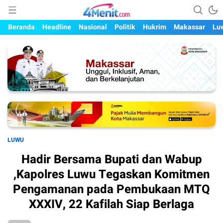
Mengungkap Kisah, Setiap Hari
4menit.com
Beranda
Headline
Nasional
Politik
Hukrim
Makassar
Lu
LUWU
Hadir Bersama Bupati dan Wabup
,Kapolres Luwu Tegaskan Komitmen
Pengamanan pada Pembukaan MTQ
XXXIV, 22 Kafilah Siap Berlaga