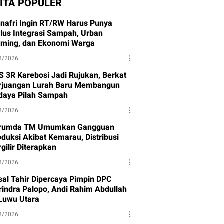
ITA POPULER
nafri Ingin RT/RW Harus Punya
klus Integrasi Sampah, Urban
rming, dan Ekonomi Warga
8/2026
S 3R Karebosi Jadi Rujukan, Berkat
rjuangan Lurah Baru Membangun
daya Pilah Sampah
8/2026
rumda TM Umumkan Gangguan
oduksi Akibat Kemarau, Distribusi
gilir Diterapkan
8/2026
isal Tahir Dipercaya Pimpin DPC
rindra Palopo, Andi Rahim Abdullah
 Luwu Utara
8/2026