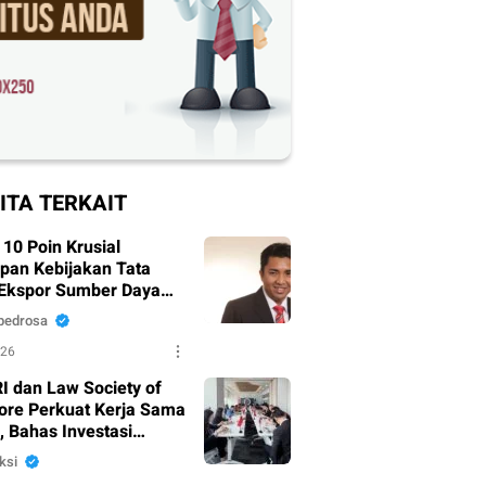
ITA TERKAIT
 10 Poin Krusial
pan Kebijakan Tata
 Ekspor Sumber Daya
trategis
pedrosa
026
I dan Law Society of
ore Perkuat Kerja Sama
 Bahas Investasi
 Kejahatan Korporasi
ksi