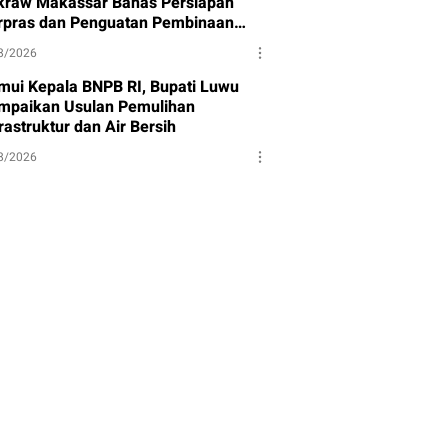
kraw Makassar Bahas Persiapan
rpras dan Penguatan Pembinaan
et
8/2026
mui Kepala BNPB RI, Bupati Luwu
mpaikan Usulan Pemulihan
rastruktur dan Air Bersih
8/2026