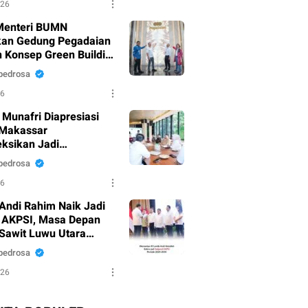
026
Menteri BUMN
an Gedung Pegadaian
 Konsep Green Building
mat Raya
pedrosa
26
 Munafri Diapresiasi
 Makassar
eksikan Jadi
tohan Program Sosial
pedrosa
al
26
 Andi Rahim Naik Jadi
 AKPSI, Masa Depan
 Sawit Luwu Utara
i Cerah
pedrosa
026