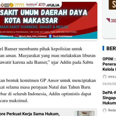
BER
l Banser membantu pihak kepolisian untuk
dan aman. Masyarakat yang mau melakukan liburan
OPINI :
hawatir karena ada Banser,” ujar Addin pada Sabtu
Penera
Kelola
Alam S
ewa 
kan bentuk komitmen GP Ansor untuk menciptakan
24/05/2
at selama masa perayaan Natal dan Tahun Baru.
DePA-R
bar di seluruh Indonesia, Addin optimistis dapat
Singap
cara maksimal.
Hukum,
hingga
Reda
pore Perkuat Kerja Sama Hukum,