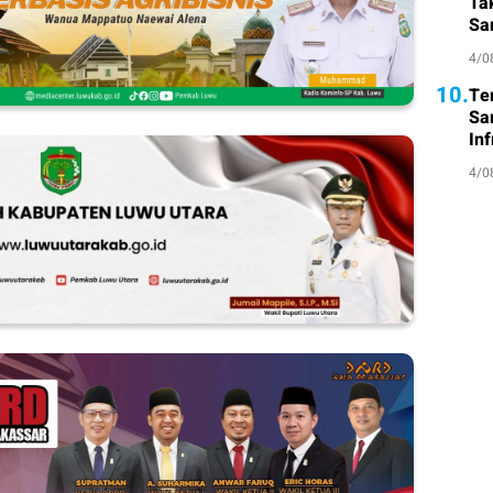
Ta
Sa
Atl
4/0
10.
Te
Sa
Inf
4/0