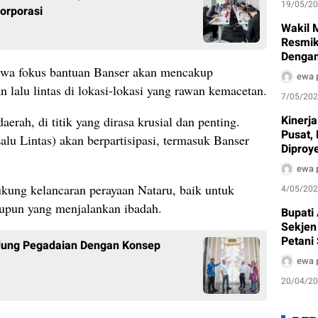
19/05/2
orporasi
Wakil 
Resmik
Dengan
Di Kra
ahwa fokus bantuan Banser akan mencakup
ewa 
 lalu lintas di lokasi-lokasi yang rawan kemacetan.
7/05/20
Kinerja
rah, di titik yang dirasa krusial dan penting.
Pusat,
lu Lintas) akan berpartisipasi, termasuk Banser
Diproy
Percon
ewa 
Nasion
kung kelancaran perayaan Nataru, baik untuk
4/05/20
upun yang menjalankan ibadah.
Bupati
Sekjen
Petani
dung Pegadaian Dengan Konsep
Kembal
ewa 
20/04/2