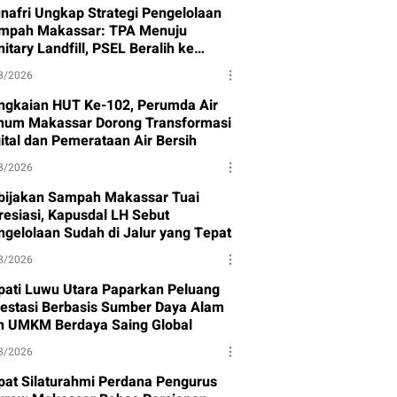
nafri Ungkap Strategi Pengelolaan
mpah Makassar: TPA Menuju
itary Landfill, PSEL Beralih ke
rpres 109
8/2026
ngkaian HUT Ke-102, Perumda Air
num Makassar Dorong Transformasi
gital dan Pemerataan Air Bersih
8/2026
bijakan Sampah Makassar Tuai
resiasi, Kapusdal LH Sebut
ngelolaan Sudah di Jalur yang Tepat
8/2026
pati Luwu Utara Paparkan Peluang
vestasi Berbasis Sumber Daya Alam
n UMKM Berdaya Saing Global
8/2026
pat Silaturahmi Perdana Pengurus