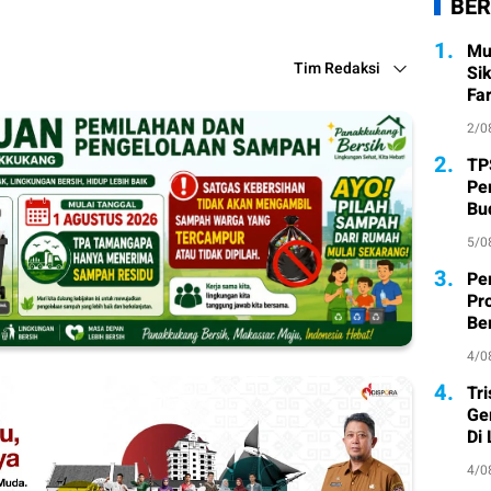
BER
1.
Mu
Tim Redaksi
Si
Fa
2/0
2.
TP
Pe
Bu
5/0
3.
Pe
Pr
Ber
4/0
4.
Tr
Ge
Di
4/0