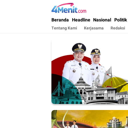
4menit.com
Mengungkap Kisah, Setiap Hari
Beranda
Headline
Nasional
Politik
Tentang Kami
Kerjasama
Redaksi