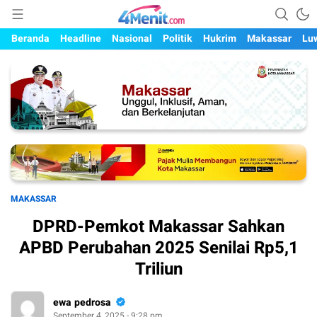
Mengungkap Kisah, Setiap Hari
4menit.com
Beranda
Headline
Nasional
Politik
Hukrim
Makassar
Lu
MAKASSAR
DPRD-Pemkot Makassar Sahkan
APBD Perubahan 2025 Senilai Rp5,1
Triliun
ewa pedrosa
September 4, 2025 - 9:28 pm