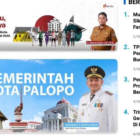
BER
1.
Mu
Si
Fa
2/0
2.
TP
Pe
Bu
5/0
3.
Pe
Pr
Ber
4/0
4.
Tr
Ge
Di
4/0