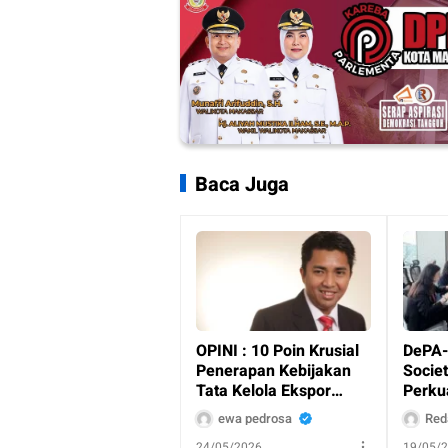
Baca Juga
OPINI : 10 Poin Krusial
DePA-
Penerapan Kebijakan
Societ
Tata Kelola Ekspor
Perku
Sumber Daya Alam
Hukum
ewa pedrosa
Red
Strategis
hingg
24/05/2026
19/05/