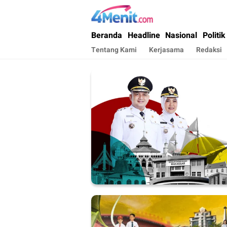
4menit.com
Mengungkap Kisah, Setiap Hari
Beranda
Headline
Nasional
Politik
Tentang Kami
Kerjasama
Redaksi