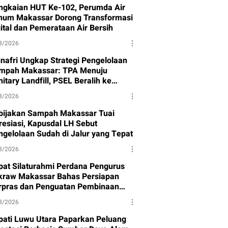
ngkaian HUT Ke-102, Perumda Air
num Makassar Dorong Transformasi
gital dan Pemerataan Air Bersih
8/2026
nafri Ungkap Strategi Pengelolaan
mpah Makassar: TPA Menuju
itary Landfill, PSEL Beralih ke
rpres 109
8/2026
bijakan Sampah Makassar Tuai
resiasi, Kapusdal LH Sebut
ngelolaan Sudah di Jalur yang Tepat
8/2026
pat Silaturahmi Perdana Pengurus
kraw Makassar Bahas Persiapan
rpras dan Penguatan Pembinaan
et
8/2026
pati Luwu Utara Paparkan Peluang