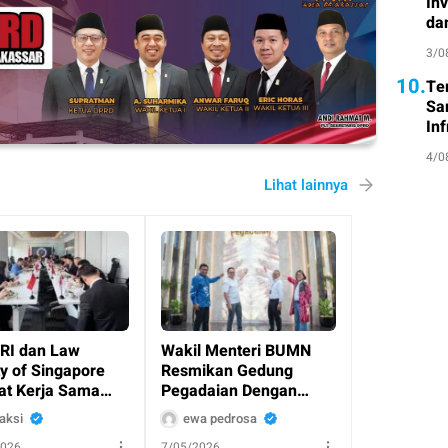
In
da
3/0
10.
Te
Sa
Inf
4/0
Lihat lainnya
RI dan Law
Wakil Menteri BUMN
y of Singapore
Resmikan Gedung
at Kerja Sama
Pegadaian Dengan
, Bahas Investasi
Konsep Green Building
aksi
ewa pedrosa
a Kejahatan
Di Kramat Raya
2026
7/05/2026