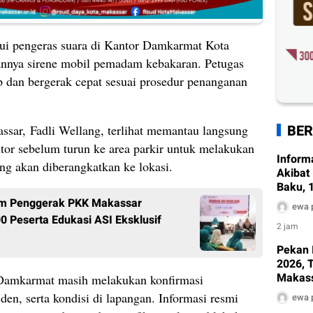
ui pengeras suara di Kantor Damkarmat Kota
annya sirene mobil pemadam kebakaran. Petugas
p dan bergerak cepat sesuai prosedur penanganan
BER
sar, Fadli Wellang, terlihat memantau langsung
ntor sebelum turun ke area parkir untuk melakukan
Inform
ng akan diberangkatkan ke lokasi.
Akibat
Baku, 
Terda
Tim Penggerak PKK Makassar
ewa 
0 Peserta Edukasi ASI Eksklusif
2 jam
Pekan 
2026, 
Makass
ak Damkarmat masih melakukan konfirmasi
Dinkes
iden, serta kondisi di lapangan. Informasi resmi
ewa 
Edukas