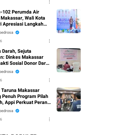
-102 Perumda Air
Makassar, Wali Kota
i Apresiasi Langkah
nahan Pelayanan
pedrosa
26
 Darah, Sejuta
n: Dinkes Makassar
akti Sosial Donor Darah
 HUT RI Ke-81
pedrosa
26
 Taruna Makassar
 Penuh Program Pilah
, Appi Perkuat Peran
 Pilar Sosial
pedrosa
26