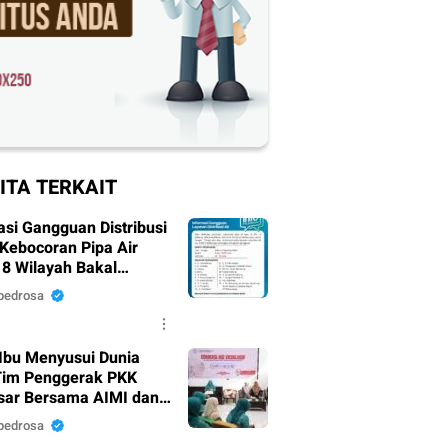
ITA TERKAIT
asi Gangguan Distribusi
 Kebocoran Pipa Air
18 Wilayah Bakal
mpak.
pedrosa
Ibu Menyusui Dunia
Tim Penggerak PKK
ar Bersama AIMI dan
 Bekali 300 Peserta
pedrosa
i ASI Eksklusif