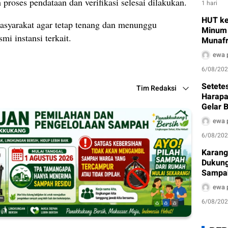
 proses pendataan dan verifikasi selesai dilakukan.
1 hari
HUT ke
yarakat agar tetap tenang dan menunggu
Minum 
mi instansi terkait.
Munafr
Pembe
ewa 
6/08/20
Setetes
Tim Redaksi
Harapa
Gelar B
Sambut
ewa 
6/08/20
Karang
Dukung
Sampah
sebagai
ewa 
6/08/20