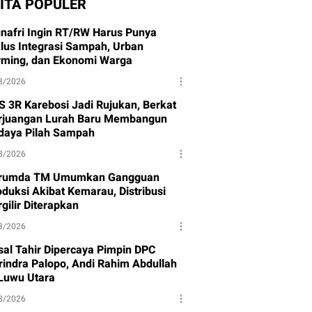
ITA POPULER
nafri Ingin RT/RW Harus Punya
klus Integrasi Sampah, Urban
rming, dan Ekonomi Warga
8/2026
S 3R Karebosi Jadi Rujukan, Berkat
rjuangan Lurah Baru Membangun
daya Pilah Sampah
8/2026
rumda TM Umumkan Gangguan
oduksi Akibat Kemarau, Distribusi
gilir Diterapkan
8/2026
isal Tahir Dipercaya Pimpin DPC
rindra Palopo, Andi Rahim Abdullah
 Luwu Utara
8/2026