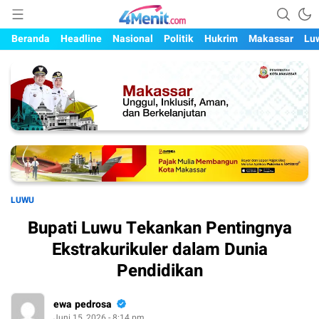
Mengungkap Kisah, Setiap Hari
4menit.com
Beranda
Headline
Nasional
Politik
Hukrim
Makassar
Lu
LUWU
Bupati Luwu Tekankan Pentingnya
Ekstrakurikuler dalam Dunia
Pendidikan
ewa pedrosa
Juni 15, 2026 - 8:14 pm