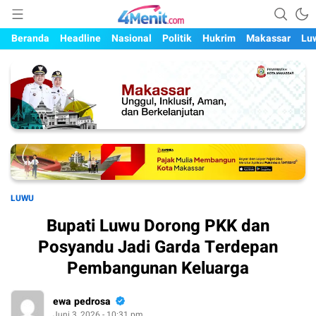
Mengungkap Kisah, Setiap Hari
4menit.com
Beranda
Headline
Nasional
Politik
Hukrim
Makassar
Lu
LUWU
Bupati Luwu Dorong PKK dan
Posyandu Jadi Garda Terdepan
Pembangunan Keluarga
ewa pedrosa
Juni 3, 2026 - 10:31 pm