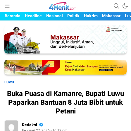
Mengungkap Kisah, Setiap Hari
4menit.com
Beranda
Headline
Nasional
Politik
Hukrim
Makassar
Lu
LUWU
Buka Puasa di Kamanre, Bupati Luwu
Paparkan Bantuan 8 Juta Bibit untuk
Petani
Redaksi
Februari 27, 2026 - 10:17 pm