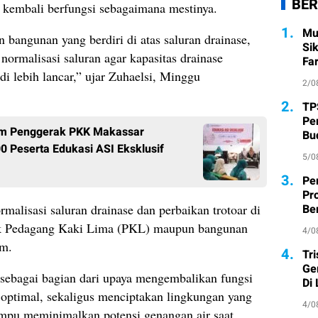
BER
 kembali berfungsi sebagaimana mestinya.
1.
Mu
n bangunan yang berdiri di atas saluran drainase,
Si
ormalisasi saluran agar kapasitas drainase
Fa
di lebih lancar,” ujar Zuhaelsi, Minggu
2/0
2.
TP
Pe
Tim Penggerak PKK Makassar
Bu
0 Peserta Edukasi ASI Eksklusif
5/0
3.
Pe
Pr
Ber
alisasi saluran drainase dan perbaikan trotoar di
apak Pedagang Kaki Lima (PKL) maupun bangunan
4/0
um.
4.
Tr
Ge
 sebagai bagian dari upaya mengembalikan fungsi
Di
i optimal, sekaligus menciptakan lingkungan yang
4/0
ampu meminimalkan potensi genangan air saat