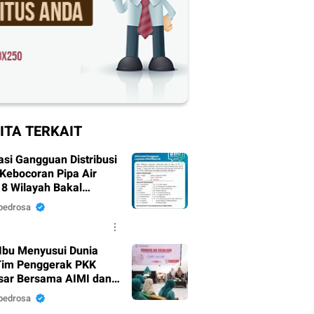
ITA TERKAIT
asi Gangguan Distribusi
 Kebocoran Pipa Air
18 Wilayah Bakal
mpak.
pedrosa
Ibu Menyusui Dunia
Tim Penggerak PKK
ar Bersama AIMI dan
 Bekali 300 Peserta
pedrosa
i ASI Eksklusif