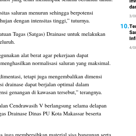
In
da
sitas saluran menurun sehingga berpotensi
3/0
hujan dengan intensitas tinggi,” tuturnya.
10.
Te
Sa
atuan Tugas (Satgas) Drainase untuk melakukan
Inf
eluruh.
4/0
gunakan alat berat agar pekerjaan dapat
an menghasilkan normalisasi saluran yang maksimal.
imentasi, tetapi juga mengembalikan dimensi
si drainase dapat berjalan optimal dalam
nsi genangan di kawasan tersebut,” terangnya.
Jalan Cendrawasih V berlangsung selama delapan
tgas Drainase Dinas PU Kota Makassar beserta
s juga membersihkan material sisa bangunan serta