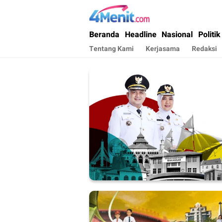
4menit.com
Mengungkap Kisah, Setiap Hari
Beranda
Headline
Nasional
Politik
Tentang Kami
Kerjasama
Redaksi