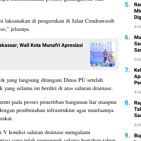
5.
Ra
Mi
Di
ami laksanakan di pengerukan di Jalan Cendrawasih
3/0
o,” jelasnya.
6.
Mu
Sa
assar, Wali Kota Munafri Apresiasi
San
Pe
5/0
7.
Ke
Ap
itik yang langsung ditangani Dinas PU setelah
Pe
 yang selama ini berdiri di atas saluran drainase.
4/0
henti pada proses penertiban bangunan liar maupun
8.
Ra
Ta
 dengan pembenahan infrastruktur agar manfaatnya
Sa
rakat.
Atl
4/0
h V kondisi saluran drainase mengalami
9.
Bu
entasi yang telah menumpuk selama bertahun-tahun.