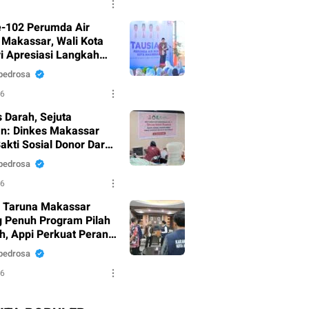
-102 Perumda Air
Makassar, Wali Kota
i Apresiasi Langkah
nahan Pelayanan
pedrosa
26
 Darah, Sejuta
n: Dinkes Makassar
akti Sosial Donor Darah
 HUT RI Ke-81
pedrosa
26
 Taruna Makassar
 Penuh Program Pilah
, Appi Perkuat Peran
 Pilar Sosial
pedrosa
26