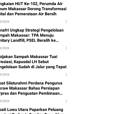
ngkaian HUT Ke-102, Perumda Air
num Makassar Dorong Transformasi
gital dan Pemerataan Air Bersih
8/2026
nafri Ungkap Strategi Pengelolaan
mpah Makassar: TPA Menuju
itary Landfill, PSEL Beralih ke
rpres 109
8/2026
bijakan Sampah Makassar Tuai
resiasi, Kapusdal LH Sebut
ngelolaan Sudah di Jalur yang Tepat
8/2026
pat Silaturahmi Perdana Pengurus
kraw Makassar Bahas Persiapan
rpras dan Penguatan Pembinaan
et
8/2026
pati Luwu Utara Paparkan Peluang