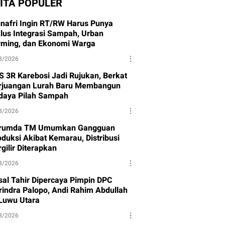
ITA POPULER
nafri Ingin RT/RW Harus Punya
klus Integrasi Sampah, Urban
rming, dan Ekonomi Warga
8/2026
S 3R Karebosi Jadi Rujukan, Berkat
rjuangan Lurah Baru Membangun
daya Pilah Sampah
8/2026
rumda TM Umumkan Gangguan
oduksi Akibat Kemarau, Distribusi
gilir Diterapkan
8/2026
isal Tahir Dipercaya Pimpin DPC
rindra Palopo, Andi Rahim Abdullah
 Luwu Utara
8/2026