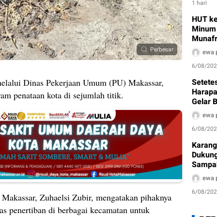
1 hari
HUT ke
Minum 
Munafr
Pembe
Perbesar
ewa 
6/08/20
Setetes
lalui Dinas Pekerjaan Umum (PU) Makassar,
Harapa
am penataan kota di sejumlah titik.
Gelar B
Sambut
ewa 
6/08/20
Karang
Dukung
Sampah
sebagai
ewa 
6/08/20
Makassar, Zuhaelsi Zubir, mengatakan pihaknya
kas penertiban di berbagai kecamatan untuk