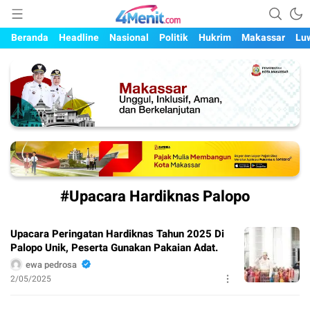
Mengungkap Kisah, Setiap Hari
4menit.com
Beranda
Headline
Nasional
Politik
Hukrim
Makassar
Lu
#Upacara Hardiknas Palopo
Upacara Peringatan Hardiknas Tahun 2025 Di
Palopo Unik, Peserta Gunakan Pakaian Adat.
ewa pedrosa
2/05/2025