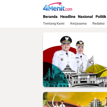
4menit.com
Mengungkap Kisah, Setiap Hari
Beranda
Headline
Nasional
Politik
Tentang Kami
Kerjasama
Redaksi