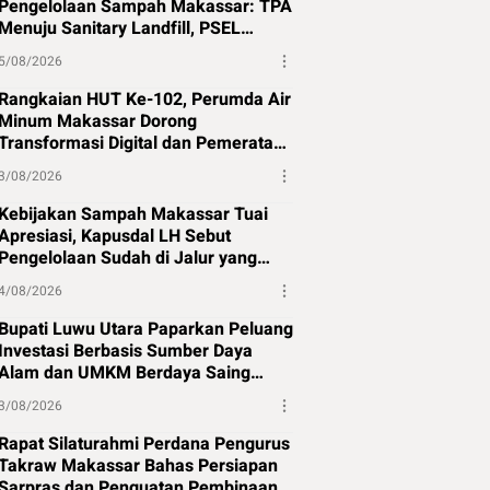
Pengelolaan Sampah Makassar: TPA
Menuju Sanitary Landfill, PSEL
Beralih ke Perpres 109
5/08/2026
Rangkaian HUT Ke-102, Perumda Air
Minum Makassar Dorong
Transformasi Digital dan Pemerataan
Air Bersih
3/08/2026
Kebijakan Sampah Makassar Tuai
Apresiasi, Kapusdal LH Sebut
Pengelolaan Sudah di Jalur yang
Tepat
4/08/2026
Bupati Luwu Utara Paparkan Peluang
Investasi Berbasis Sumber Daya
Alam dan UMKM Berdaya Saing
Global
3/08/2026
Rapat Silaturahmi Perdana Pengurus
Takraw Makassar Bahas Persiapan
Sarpras dan Penguatan Pembinaan