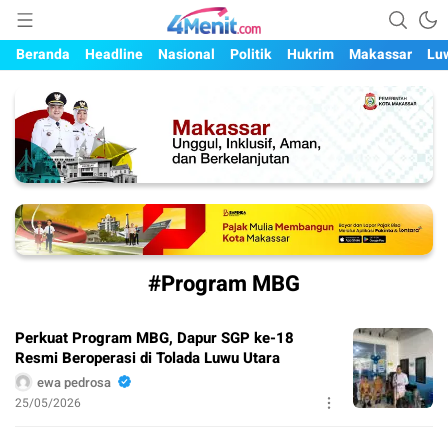
Mengungkap Kisah, Setiap Hari
4menit.com
Beranda
Headline
Nasional
Politik
Hukrim
Makassar
Lu
#Program MBG
Perkuat Program MBG, Dapur SGP ke-18
Resmi Beroperasi di Tolada Luwu Utara
ewa pedrosa
25/05/2026