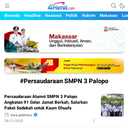
Mengungkap Kisah, Setiap Hari
4menit.com
Beranda
Headline
Nasional
Politik
Hukrim
Makassar
Lu
#Persaudaraan SMPN 3 Palopo
Persaudaraan Alumni SMPN 3 Palopo
Angkatan 91 Gelar Jumat Berkah, Salurkan
Paket Sedekah untuk Kaum Dhuafa
ewa pedrosa
28/11/2025